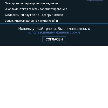
Электронное периодическое издание
«Парламентская газета» зарегистрировано в
Федеральной службе по надзору в сфере
связи, информационных технологий и
массовых коммуникаций (Роскомнадзор) 05
Используя сайт pnp.ru, Вы соглашаетесь с
использованием файлов cookie
августа 2011 года. 18+
Свидетельство о регистрации Эл № ФС77-
СОГЛАСЕН
46097
Учредитель — АНО «Парламентская газета»
Исполняющий обязанности главного
редактора — Абдуллаев М.Р.
Тел.: +7 (495) 637–69–79 E-mail:
pg@pnp.ru
«Парламентская газета» - официальное еженедельное издание
Федерального Собрания РФ. Издается с 1997 года. Учредители
газеты - Государственная Дума и Совет Федерации РФ. Официальный
публикатор федеральных конституционных законов, федеральных
законов и актов палат Федерального Собрания. «Парламентская
газета» имеет пункты печати и представительства в десяти субъектах
федерации.
Сайт «Парламентской газеты» - это оперативные новости и