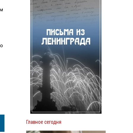
ым
до
Главное сегодня