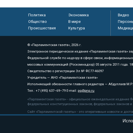
Политика
Экономика
Видео
Общество
В мире
Персон
Происшествия
Культура
Медиац
© «Парламентская газета», 2026 г.
Электронное периодическое издание «Парламентская газета» за
Федеральной службе по надзору в сфере связи, информационных
массовых коммуникаций (Роскомнадзор) 05 августа 2011 года. 1
Свидетельство о регистрации Эл № ФС77-46097
Учредитель — АНО «Парламентская газета»
Исполняющий обязанности главного редактора — Абдуллаев М.Р
Тел.: +7 (495) 637–69–79 E-mail:
pg@pnp.ru
«Парламентская газета» - официальное еженедельное издание Фе
федеральных конституционных законов, федеральных законов и а
Сайт «Парламентской газеты» - это оперативные новости и дост
«Парламентской газеты» активная ссылка на pnp.ru обязательна.
Испо
На информационном ресурсе применяются
рекомендательные т
Положение о защите персональных данных