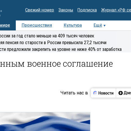
Свежий номер
Законы
Подписка
Журнал «РФ с
ия
и
 мире
Происшествия
Культура
Ещё
Медиацентр
Интервью
Колумнисты
Делова
оссии за год стало меньше на 409 тысяч человек
эксперт
яя пенсия по старости в России превысила 27,2 тысячи
сти предложили закрепить на уровне не ниже 40% от заработка
онным военное соглашение
Читать нас в