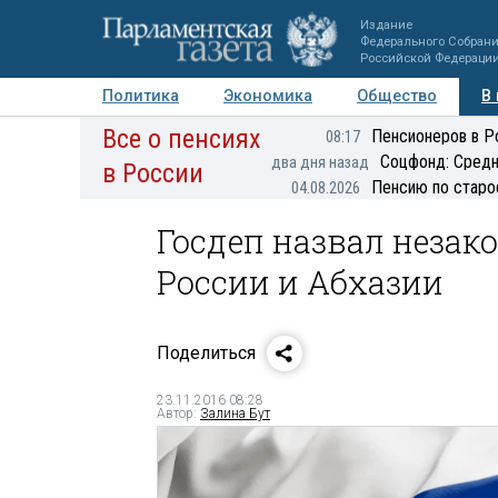
Издание
Федерального Собран
Российской Федераци
Политика
Экономика
Общество
В
Все о пенсиях
Фото
Авторы
Персоны
Мнения
Регионы
Пенсионеров в Р
08:17
Соцфонд: Средн
два дня назад
в России
Пенсию по старо
04.08.2026
Госдеп назвал незак
России и Абхазии
Поделиться
23.11.2016 08:28
Автор:
Залина Бут