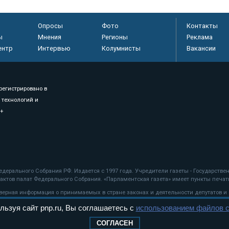
Опросы
Фото
Контакты
ы
Мнения
Регионы
Реклама
ентр
Интервью
Колумнисты
Вакансии
регистрировано в
 технологий и
8+
.
дерального Собрания РФ. Издается с 1997 года. Учредители газеты - Государств
ктов палат Федерального Собрания. «Парламентская газета» имеет пункты печати
оверная информация о принимаемых в стране законах и деятельности депутатов и
льзуя сайт pnp.ru, Вы соглашаетесь с
использованием файлов c
ехнологии
СОГЛАСЕН