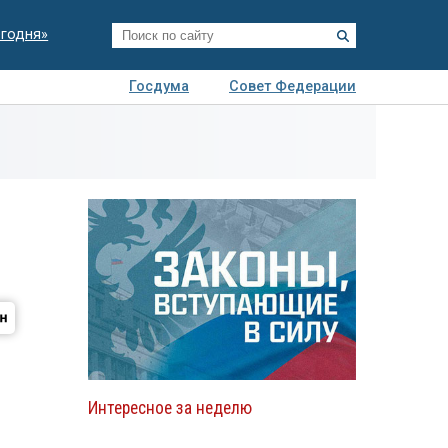
егодня»
Госдума
Совет Федерации
я
Авто
Недвижимость
Технологии
иза
Интересное за неделю