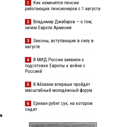
Как изменятся пенсии
1
работающих пенсионеров с 1 августа
Владимир Джабаров — о том,
2
зачем Европе Армения
Законы, вступающие в силу в
3
августе
В МИД России заявили о
4
подготовке Европы к войне с
Россией
В Абхазии впервые пройдёт
5
масштабный молодёжный форум
Ереван рубит сук, на котором
6
сидит
а