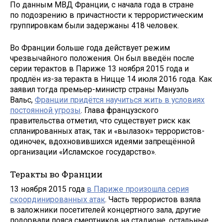
По данным МВД Франции, с начала года в стране
по подозрению в причастности к террористическим
группировкам были задержаны 418 человек.
Во Франции больше года действует режим
чрезвычайного положения. Он был введён после
серии терактов в Париже 13 ноября 2015 года и
продлён из-за теракта в Ницце 14 июля 2016 года. Как
заявил тогда премьер-министр страны Мануэль
Вальс,
Франции придётся научиться жить в условиях
постоянной угрозы
. Глава французского
правительства отметил, что существует риск как
спланированных атак, так и «вылазок» террористов-
одиночек, вдохновившихся идеями запрещённой
организации «Исламское государство».
Теракты во Франции
13 ноября 2015 года
в Париже произошла серия
скоординированных атак
. Часть террористов взяла
в заложники посетителей концертного зала, другие
подорвали пояса смертников на стадионе, остальные