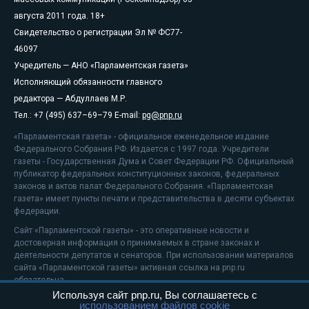
августа 2011 года. 18+
Свидетельство о регистрации Эл № ФС77-
46097
Учредитель — АНО «Парламентская газета»
Исполняющий обязанности главного
редактора — Абдуллаев М.Р.
Тел.: +7 (495) 637–69–79 E-mail:
pg@pnp.ru
«Парламентская газета» - официальное еженедельное издание
Федерального Собрания РФ. Издается с 1997 года. Учредители
газеты - Государственная Дума и Совет Федерации РФ. Официальный
публикатор федеральных конституционных законов, федеральных
законов и актов палат Федерального Собрания. «Парламентская
газета» имеет пункты печати и представительства в десяти субъектах
федерации.
Сайт «Парламентской газеты» - это оперативные новости и
достоверная информация о принимаемых в стране законах и
деятельности депутатов и сенаторов. При использовании материалов
сайта «Парламентской газеты» активная ссылка на pnp.ru
обязательна.
Используя сайт pnp.ru, Вы соглашаетесь с
На информационном ресурсе применяются
рекомендательные
использованием файлов cookie