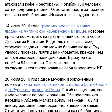
атаковали кафе и рестораны. Погибли 130 человек,
сотни получили ранения. Ответственность за теракты
взяли на себя боевики «Исламского государства».
14 июля 2016 года
грузовик врезался в толпу
людей на Английской набережной в Ницце
, которые
пришли посмотреть на праздничный салют в честь
Дня взятия Бастилии. Водитель ехал зигзагами,
стремясь задавить как можно больше людей. Ему
удалось проехать почти два километра, прежде чем
он был застрелен полицейскими. В результате
погибли 84 человека. Ответственность
за случившееся также взяли на себя террористы ИГ.
26 июля 2016 года двое мужчин, вооружённые
ножами,
захватили заложников в церкви Сент-Этьен-
дю-Рувре в пригороде Руана
. Погиб священник, ещё
двое человек получили ранения. Оба преступника —
Кермиш и Абдель Малих Набиль Петижан — были
ликвидированы правоохранительными органами.
Ответственность за теракты взяли на себя боевики