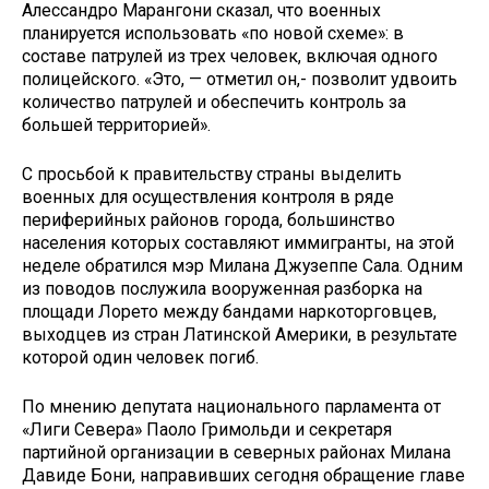
Алессандро Марангони сказал, что военных
планируется использовать «по новой схеме»: в
составе патрулей из трех человек, включая одного
полицейского. «Это, — отметил он,- позволит удвоить
количество патрулей и обеспечить контроль за
большей территорией».
С просьбой к правительству страны выделить
военных для осуществления контроля в ряде
периферийных районов города, большинство
населения которых составляют иммигранты, на этой
неделе обратился мэр Милана Джузеппе Сала. Одним
из поводов послужила вооруженная разборка на
площади Лорето между бандами наркоторговцев,
выходцев из стран Латинской Америки, в результате
которой один человек погиб.
По мнению депутата национального парламента от
«Лиги Севера» Паоло Гримольди и секретаря
партийной организации в северных районах Милана
Давиде Бони, направивших сегодня обращение главе