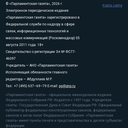
© «Парламентская газета», 2026 г.
Карта сайта
Электронное периодическое издание
«Парламентская газета» зарегистрировано в
Федеральной службе по надзору в сфере
связи, информационных технологий и
массовых коммуникаций (Роскомнадзор) 05
августа 2011 года. 18+
Свидетельство о регистрации Эл № ФС77-
46097
Учредитель — АНО «Парламентская газета»
Исполняющий обязанности главного
редактора — Абдуллаев М.Р.
Тел.: +7 (495) 637–69–79 E-mail:
pg@pnp.ru
«Парламентская газета» - официальное еженедельное издание
Федерального Собрания РФ. Издается с 1997 года. Учредители
газеты - Государственная Дума и Совет Федерации РФ. Официальный
публикатор федеральных конституционных законов, федеральных
законов и актов палат Федерального Собрания. «Парламентская
газета» имеет пункты печати и представительства в десяти субъектах
федерации.