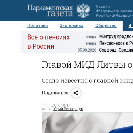
Издание
Федерального Собран
Российской Федераци
Политика
Экономика
Общество
В
Все о пенсиях
Фото
Авторы
Персоны
Мнения
Регионы
Минтруд предлож
вчера
Пенсионеров в Р
вчера
в России
Соцфонд: Средня
05.08.2026
Главой МИД Литвы ос
Стало известно о главной ка
Поделиться
11.11.2016 18:47
Автор:
Юрий Виноградов