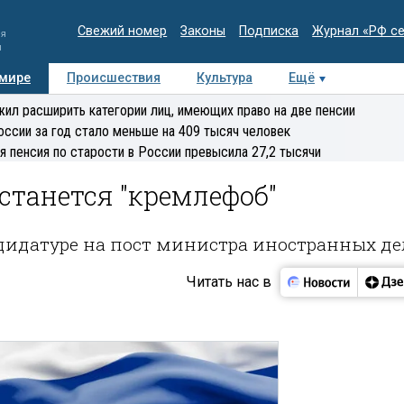
Свежий номер
Законы
Подписка
Журнал «РФ с
ия
и
 мире
Происшествия
Культура
Ещё
Медиацентр
Интервью
Колумнисты
Делова
ил расширить категории лиц, имеющих право на две пенсии
эксперт
оссии за год стало меньше на 409 тысяч человек
я пенсия по старости в России превысила 27,2 тысячи
танется "кремлефоб"
ндидатуре на пост министра иностранных де
Читать нас в