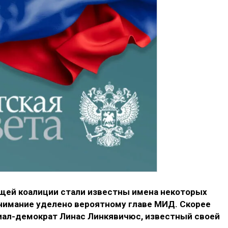
щей коалиции стали известны имена некоторых
внимание уделено вероятному главе МИД. Скорее
циал-демократ Линас Линкявичюс, известный своей