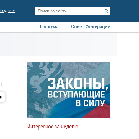
егодня»
Госдума
Совет Федерации
я
Авто
Недвижимость
Технологии
иза
л
Интересное за неделю