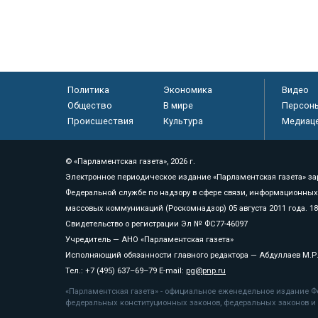
Политика
Экономика
Видео
Общество
В мире
Персон
Происшествия
Культура
Медиац
© «Парламентская газета», 2026 г.
Электронное периодическое издание «Парламентская газета» за
Федеральной службе по надзору в сфере связи, информационных
массовых коммуникаций (Роскомнадзор) 05 августа 2011 года. 1
Свидетельство о регистрации Эл № ФС77-46097
Учредитель — АНО «Парламентская газета»
Исполняющий обязанности главного редактора — Абдуллаев М.Р
Тел.: +7 (495) 637–69–79 E-mail:
pg@pnp.ru
«Парламентская газета» - официальное еженедельное издание Фе
федеральных конституционных законов, федеральных законов и а