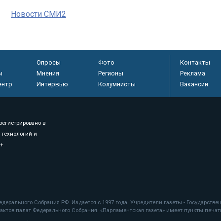
Новости СМИ2
Опросы
Фото
Контакты
ы
Мнения
Регионы
Реклама
ентр
Интервью
Колумнисты
Вакансии
регистрировано в
 технологий и
8+
.
дерального Собрания РФ. Издается с 1997 года. Учредители газеты - Государств
ктов палат Федерального Собрания. «Парламентская газета» имеет пункты печати