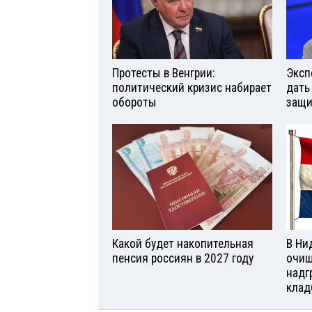
Протесты в Венгрии:
Эксп
политический кризис набирает
дать
обороты
защи
Какой будет накопительная
В Ни
пенсия россиян в 2027 году
очищ
надг
клад