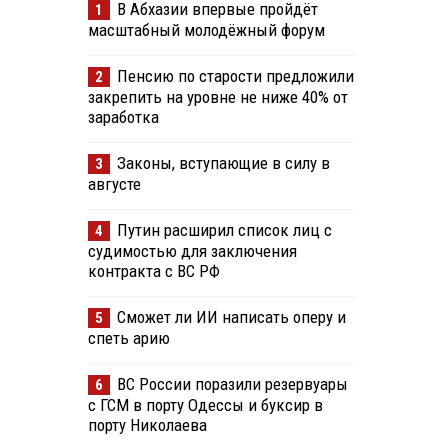
В Абхазии впервые пройдёт
1
масштабный молодёжный форум
Пенсию по старости предложили
2
закрепить на уровне не ниже 40% от
заработка
Законы, вступающие в силу в
3
августе
Путин расширил список лиц с
4
судимостью для заключения
контракта с ВС РФ
Сможет ли ИИ написать оперу и
5
спеть арию
ВС России поразили резервуары
6
с ГСМ в порту Одессы и буксир в
порту Николаева