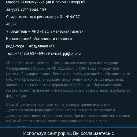
массовых коммуникаций (Роскомнадзор) 05
августа 2011 года. 18+
Свидетельство о регистрации Эл № ФС77-
46097
Учредитель — АНО «Парламентская газета»
Исполняющий обязанности главного
редактора — Абдуллаев М.Р.
Тел.: +7 (495) 637–69–79 E-mail:
pg@pnp.ru
«Парламентская газета» - официальное еженедельное издание
Федерального Собрания РФ. Издается с 1997 года. Учредители
газеты - Государственная Дума и Совет Федерации РФ. Официальный
публикатор федеральных конституционных законов, федеральных
законов и актов палат Федерального Собрания. «Парламентская
газета» имеет пункты печати и представительства в десяти субъектах
федерации.
Сайт «Парламентской газеты» - это оперативные новости и
достоверная информация о принимаемых в стране законах и
деятельности депутатов и сенаторов. При использовании материалов
сайта «Парламентской газеты» активная ссылка на pnp.ru
обязательна.
Используя сайт pnp.ru, Вы соглашаетесь с
На информационном ресурсе применяются
рекомендательные