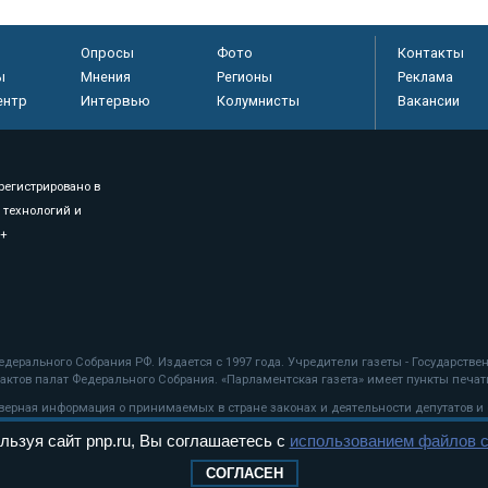
Опросы
Фото
Контакты
ы
Мнения
Регионы
Реклама
ентр
Интервью
Колумнисты
Вакансии
регистрировано в
 технологий и
8+
.
дерального Собрания РФ. Издается с 1997 года. Учредители газеты - Государств
ктов палат Федерального Собрания. «Парламентская газета» имеет пункты печати
оверная информация о принимаемых в стране законах и деятельности депутатов и
льзуя сайт pnp.ru, Вы соглашаетесь с
использованием файлов c
ехнологии
СОГЛАСЕН