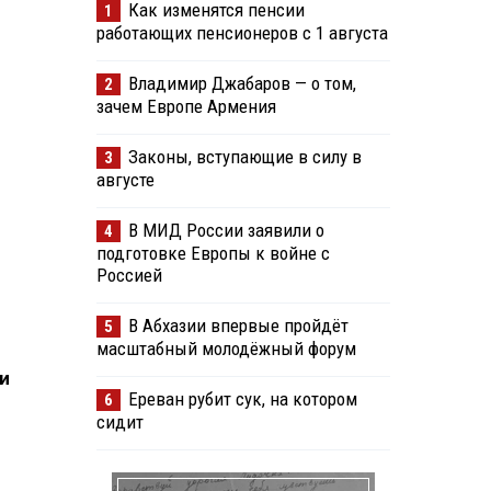
Как изменятся пенсии
1
работающих пенсионеров с 1 августа
Владимир Джабаров — о том,
2
зачем Европе Армения
Законы, вступающие в силу в
3
августе
В МИД России заявили о
4
подготовке Европы к войне с
Россией
В Абхазии впервые пройдёт
5
масштабный молодёжный форум
и
Ереван рубит сук, на котором
6
сидит