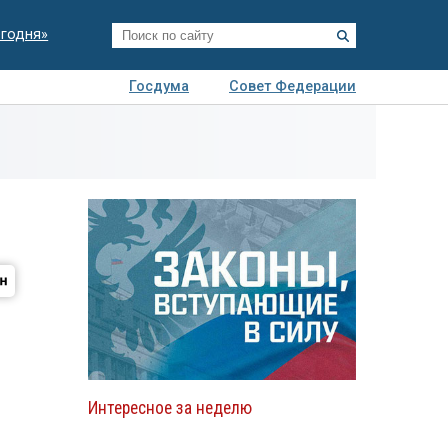
егодня»
Госдума
Совет Федерации
я
Авто
Недвижимость
Технологии
иза
Интересное за неделю