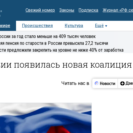
Свежий номер
Законы
Подписка
Журнал «РФ с
ия
и
 мире
Происшествия
Культура
Ещё
Медиацентр
Интервью
Колумнисты
Делова
оссии за год стало меньше на 409 тысяч человек
эксперт
яя пенсия по старости в России превысила 27,2 тысячи
сти предложили закрепить на уровне не ниже 40% от заработка
зии появилась новая коалиция
Читать нас в