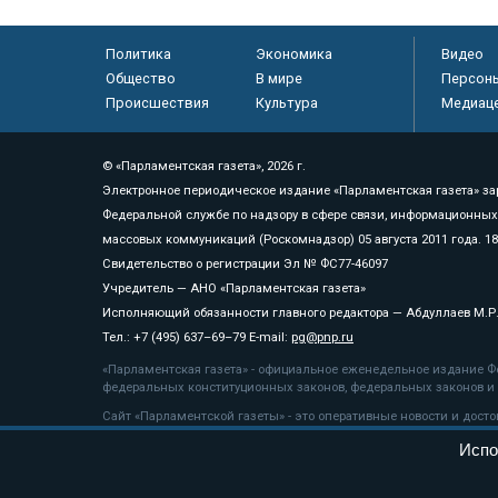
Политика
Экономика
Видео
Общество
В мире
Персон
Происшествия
Культура
Медиац
© «Парламентская газета», 2026 г.
Электронное периодическое издание «Парламентская газета» за
Федеральной службе по надзору в сфере связи, информационных
массовых коммуникаций (Роскомнадзор) 05 августа 2011 года. 1
Свидетельство о регистрации Эл № ФС77-46097
Учредитель — АНО «Парламентская газета»
Исполняющий обязанности главного редактора — Абдуллаев М.Р
Тел.: +7 (495) 637–69–79 E-mail:
pg@pnp.ru
«Парламентская газета» - официальное еженедельное издание Фе
федеральных конституционных законов, федеральных законов и а
Сайт «Парламентской газеты» - это оперативные новости и дост
«Парламентской газеты» активная ссылка на pnp.ru обязательна.
Испо
На информационном ресурсе применяются
рекомендательные т
Положение о защите персональных данных