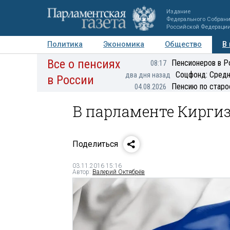
Издание
Федерального Собран
Российской Федераци
Политика
Экономика
Общество
В
Все о пенсиях
Фото
Авторы
Персоны
Мнения
Регионы
Пенсионеров в Р
08:17
Соцфонд: Средн
два дня назад
в России
Пенсию по старо
04.08.2026
В парламенте Кирги
Поделиться
03.11.2016 15:16
Автор:
Валерий Октябрёв