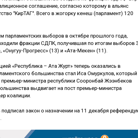
алиционное соглашение, согласно которому в альянс
тство "КирТАГ". Всего в жогорку кенеш (парламент) 120
ам парламентских выборов в октябре прошлого года,
 входили фракции СДПК, получившая по итогам выборов 
, «Онугуу-Прогресс» (13) и «Ата-Мекен» (11).
ией «Республика – Ата Журт» теперь оказались в
рламентского большинства стал Иса Омуркулов, который
и премьер-министра республики Сооронбай Жээнбеков
 большинства выдвигает на пост премьер-министра
ер коалиции.
подписал закон о назначении на 11 декабря референду
.