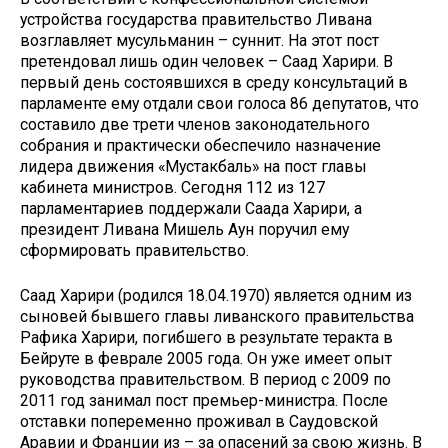
устройства государства правительство Ливана
возглавляет мусульманин – суннит. На этот пост
претендовал лишь один человек – Саад Харири. В
первый день состоявшихся в среду консультаций в
парламенте ему отдали свои голоса 86 депутатов, что
составило две трети членов законодательного
собрания и практически обеспечило назначение
лидера движения «Мустакбаль» на пост главы
кабинета министров. Сегодня 112 из 127
парламентариев поддержали Саада Харири, а
президент Ливана Мишель Аун поручил ему
сформировать правительство.
Саад Харири (родился 18.04.1970) является одним из
сыновей бывшего главы ливанского правительства
Рафика Харири, погибшего в результате теракта в
Бейруте в феврале 2005 года. Он уже имеет опыт
руководства правительством. В период с 2009 по
2011 год занимал пост премьер-министра. После
отставки попеременно проживал в Саудовской
Аравии и Франции из – за опасений за свою жизнь. В