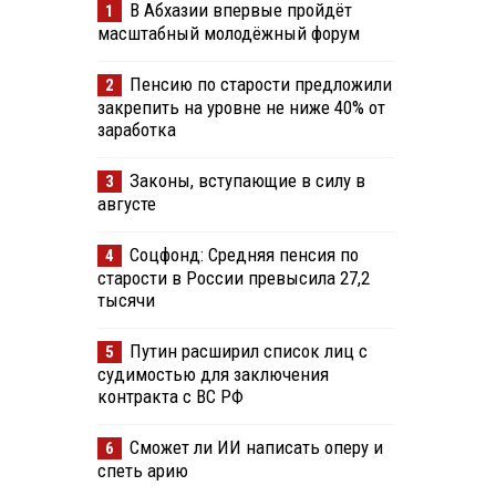
В Абхазии впервые пройдёт
1
масштабный молодёжный форум
Пенсию по старости предложили
2
закрепить на уровне не ниже 40% от
заработка
Законы, вступающие в силу в
3
августе
Соцфонд: Средняя пенсия по
4
старости в России превысила 27,2
тысячи
Путин расширил список лиц с
5
судимостью для заключения
контракта с ВС РФ
Сможет ли ИИ написать оперу и
6
спеть арию