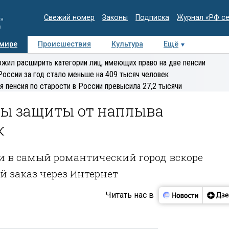
Свежий номер
Законы
Подписка
Журнал «РФ с
ия
и
 мире
Происшествия
Культура
Ещё
Медиацентр
Интервью
Колумнисты
Делова
жил расширить категории лиц, имеющих право на две пенсии
эксперт
России за год стало меньше на 409 тысяч человек
я пенсия по старости в России превысила 27,2 тысячи
бы защиты от наплыва
к
ки в самый романтический город вскоре
 заказ через Интернет
Читать нас в