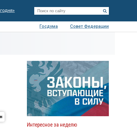
егодня»
Госдума
Совет Федерации
я
Авто
Недвижимость
Технологии
иза
Интересное за неделю