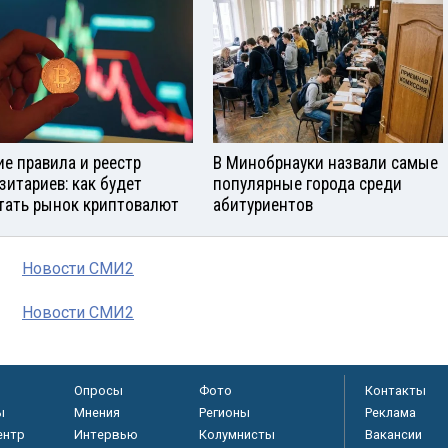
е правила и реестр
В Минобрнауки назвали самые
зитариев: как будет
популярные города среди
тать рынок криптовалют
абитуриентов
Новости СМИ2
Новости СМИ2
Опросы
Фото
Контакты
ы
Мнения
Регионы
Реклама
ентр
Интервью
Колумнисты
Вакансии