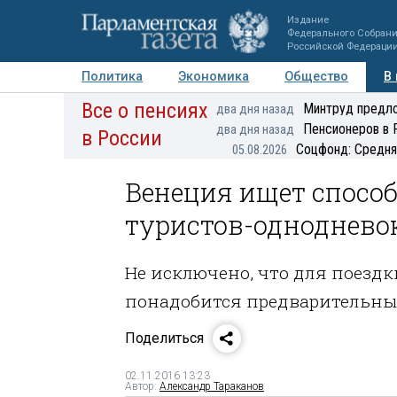
Издание
Федерального Собран
Российской Федераци
Политика
Экономика
Общество
В
Все о пенсиях
Фото
Авторы
Персоны
Мнения
Регионы
Минтруд предло
два дня назад
Пенсионеров в 
два дня назад
в России
Соцфонд: Средня
05.08.2026
Венеция ищет спосо
туристов-одноднево
Не исключено, что для поезд
понадобится предварительный
Поделиться
02.11.2016 13:23
Автор:
Александр Тараканов