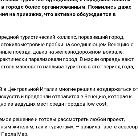
 в городе более организованным. Появились даже
ния на приезжих, что активно обсуждается в
ередной туристический коллапс, поразивший город,
Многокилометровые пробки на соединяющем Венецию с
нные поезда, давка на железнодорожном вокзале,
 практически парализовали город. В мэрии оправдывают
 столь массового наплыва туристов в этот период года,
ий в Центральной Италии многие решили воздержаться о
скусств и предпочли отправится в Венецию, которая к
дно из ведущих мест среди городов low cost.
емое решение и готовы рассмотреть любой проект,
ным жителям, так и туристам», — заявила газете асессор
 Паола Мар.