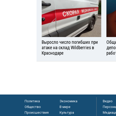
Выросло число погибших при
Общи
атаке на склад Wildberries в
депо
Краснодаре
рабо
Политика
Экономика
Видео
Общество
В мире
Персон
Происшествия
Культура
Медиац