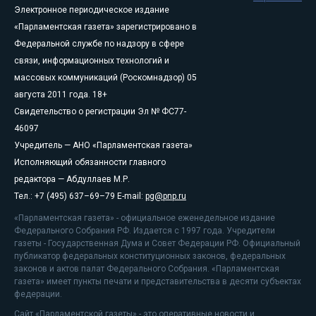
Электронное периодическое издание
«Парламентская газета» зарегистрировано в
Федеральной службе по надзору в сфере
связи, информационных технологий и
массовых коммуникаций (Роскомнадзор) 05
августа 2011 года. 18+
Свидетельство о регистрации Эл № ФС77-
46097
Учредитель — АНО «Парламентская газета»
Исполняющий обязанности главного
редактора — Абдуллаев М.Р.
Тел.: +7 (495) 637–69–79 E-mail:
pg@pnp.ru
«Парламентская газета» - официальное еженедельное издание
Федерального Собрания РФ. Издается с 1997 года. Учредители
газеты - Государственная Дума и Совет Федерации РФ. Официальный
публикатор федеральных конституционных законов, федеральных
законов и актов палат Федерального Собрания. «Парламентская
газета» имеет пункты печати и представительства в десяти субъектах
федерации.
Сайт «Парламентской газеты» - это оперативные новости и