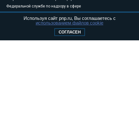
Федеральной службе по надзору в сфере
связи, информационных технологий и
Используя сайт pnp.ru, Вы соглашаетесь с
массовых коммуникаций (Роскомнадзор) 05
использованием файлов cookie
августа 2011 года. 18+
СОГЛАСЕН
Свидетельство о регистрации Эл № ФС77-
46097
Учредитель — АНО «Парламентская газета»
Исполняющий обязанности главного
редактора — Абдуллаев М.Р.
Тел.: +7 (495) 637–69–79 E-mail:
pg@pnp.ru
«Парламентская газета» - официальное еженедельное издание
Федерального Собрания РФ. Издается с 1997 года. Учредители
газеты - Государственная Дума и Совет Федерации РФ. Официальный
публикатор федеральных конституционных законов, федеральных
законов и актов палат Федерального Собрания. «Парламентская
газета» имеет пункты печати и представительства в десяти субъектах
федерации.
Сайт «Парламентской газеты» - это оперативные новости и
достоверная информация о принимаемых в стране законах и
деятельности депутатов и сенаторов. При использовании материалов