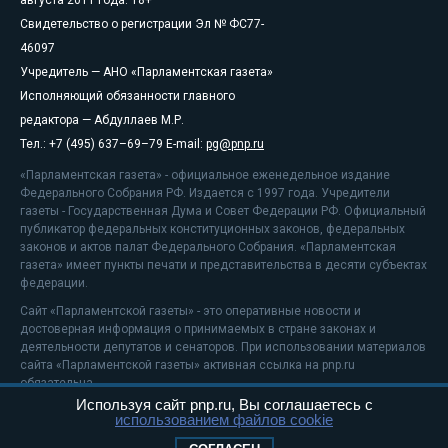
августа 2011 года. 18+
Свидетельство о регистрации Эл № ФС77-
46097
Учредитель — АНО «Парламентская газета»
Исполняющий обязанности главного
редактора — Абдуллаев М.Р.
Тел.: +7 (495) 637–69–79 E-mail:
pg@pnp.ru
«Парламентская газета» - официальное еженедельное издание
Федерального Собрания РФ. Издается с 1997 года. Учредители
газеты - Государственная Дума и Совет Федерации РФ. Официальный
публикатор федеральных конституционных законов, федеральных
законов и актов палат Федерального Собрания. «Парламентская
газета» имеет пункты печати и представительства в десяти субъектах
федерации.
Сайт «Парламентской газеты» - это оперативные новости и
достоверная информация о принимаемых в стране законах и
деятельности депутатов и сенаторов. При использовании материалов
сайта «Парламентской газеты» активная ссылка на pnp.ru
обязательна.
Используя сайт pnp.ru, Вы соглашаетесь с
На информационном ресурсе применяются
рекомендательные
использованием файлов cookie
технологии
Положение о защите персональных данных