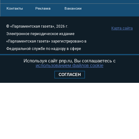
Контакты
Реклама
Вакансии
© «Парламентская газета», 2026 г.
Карта сайта
Электронное периодическое издание
«Парламентская газета» зарегистрировано в
Федеральной службе по надзору в сфере
связи, информационных технологий и
Используя сайт pnp.ru, Вы соглашаетесь с
массовых коммуникаций (Роскомнадзор) 05
использованием файлов cookie
августа 2011 года. 18+
СОГЛАСЕН
Свидетельство о регистрации Эл № ФС77-
46097
Учредитель — АНО «Парламентская газета»
Исполняющий обязанности главного
редактора — Абдуллаев М.Р.
Тел.: +7 (495) 637–69–79 E-mail:
pg@pnp.ru
«Парламентская газета» - официальное еженедельное издание
Федерального Собрания РФ. Издается с 1997 года. Учредители
газеты - Государственная Дума и Совет Федерации РФ. Официальный