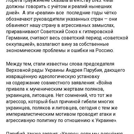
Лорета Граужинене сказала агентству BNS: «Мы
должны говорить с учётом и реалий нынешних
дней». А эти «реалии» все последние годы чётко
обозначают руководители указанных стран — они
обвиняют нашу страну в агрессивных замыслах,
приравнивают Советский Союз к гитлеровской
Германии, считают весь советский период «советской
оккупацией», возлагают вину за собственные
экономические проблемы и ошибки на Россию.
Между тем, стали известны слова председателя
Верховной рады Украины Андрея Парубия, дающего
извращённую идеологическую установку
на содержание совместного заявления: «Война
привела к мученическим жертвам поляков,
украинцев, литовцев. Нет сомнений, что тот же
агрессор, который был причиной гибели многих
украинцев, поляков и литовцев, сегодня с тем же
империалистическим мотивом проводит атаки и
агрессивную политику по отношению к Украине».
Парубий также заявил: «Уверен, если мы вернёмся