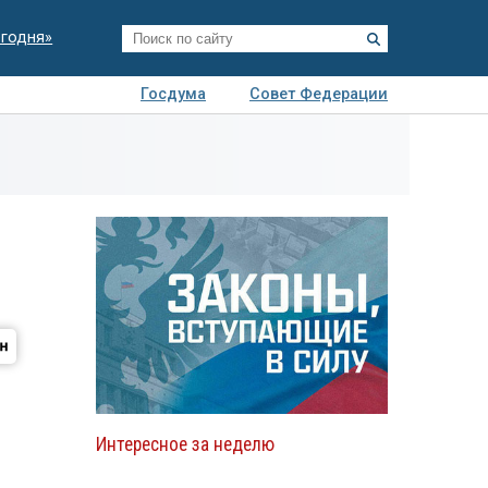
егодня»
Госдума
Совет Федерации
я
Авто
Недвижимость
Технологии
иза
Интересное за неделю