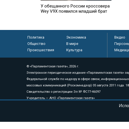
У обещанного России кроссовера
Учены
Wey V9X появился младший брат
мгнов
Политика
Экономика
Видео
Общество
В мире
Персон
Происшествия
Культура
Медиац
© «Парламентская газета», 2026 г.
Электронное периодическое издание «Парламентская газета» за
Федеральной службе по надзору в сфере связи, информационных
массовых коммуникаций (Роскомнадзор) 05 августа 2011 года. 1
Свидетельство о регистрации Эл № ФС77-46097
Учредитель — АНО «Парламентская газета»
Исполняющий обязанности главного редактора — Абдуллаев М.Р
Испо
Тел.: +7 (495) 637–69–79 E-mail:
pg@pnp.ru
«Парламентская газета» - официальное еженедельное издание Фе
федеральных конституционных законов, федеральных законов и а