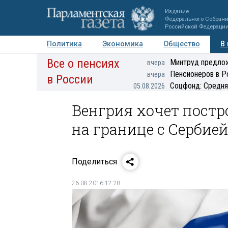
Издание
Федерального Собран
Российской Федераци
Политика
Экономика
Общество
В
Все о пенсиях
Фото
Авторы
Персоны
Мнения
Регионы
Минтруд предлож
вчера
Пенсионеров в Р
вчера
в России
Соцфонд: Средня
05.08.2026
Венгрия хочет постр
на границе с Сербие
Поделиться
26.08.2016 12:28