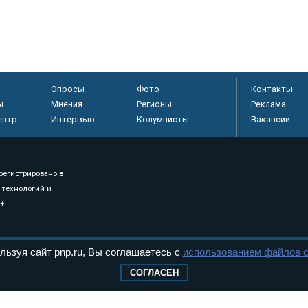
е раскрыли секрет
МВД предупредило таксистов о
енной связи между людьми
новом способе мошенничества
Опросы
Фото
Контакты
ы
Мнения
Регионы
Реклама
ентр
Интервью
Колумнисты
Вакансии
регистрировано в
 технологий и
8+
.
льзуя сайт pnp.ru, Вы соглашаетесь с
использованием файлов c
СОГЛАСЕН
дерального Собрания РФ. Издается с 1997 года. Учредители газеты - Государств
ктов палат Федерального Собрания. «Парламентская газета» имеет пункты печати