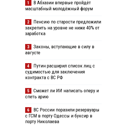
В Абхазии впервые пройдёт
1
масштабный молодёжный форум
Пенсию по старости предложили
2
закрепить на уровне не ниже 40% от
заработка
Законы, вступающие в силу в
3
августе
Путин расширил список лиц с
4
судимостью для заключения
контракта с ВС РФ
Сможет ли ИИ написать оперу и
5
спеть арию
ВС России поразили резервуары
6
с ГСМ в порту Одессы и буксир в
порту Николаева