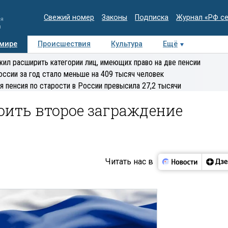
Свежий номер
Законы
Подписка
Журнал «РФ с
ия
и
 мире
Происшествия
Культура
Ещё
Медиацентр
Интервью
Колумнисты
Делова
ил расширить категории лиц, имеющих право на две пенсии
эксперт
оссии за год стало меньше на 409 тысяч человек
я пенсия по старости в России превысила 27,2 тысячи
оить второе заграждение
й
Читать нас в