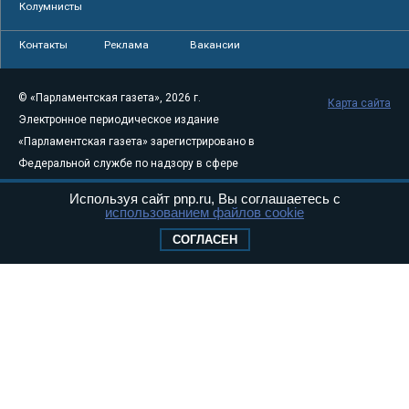
Колумнисты
Контакты
Реклама
Вакансии
© «Парламентская газета», 2026 г.
Карта сайта
Электронное периодическое издание
«Парламентская газета» зарегистрировано в
Федеральной службе по надзору в сфере
связи, информационных технологий и
Используя сайт pnp.ru, Вы соглашаетесь с
массовых коммуникаций (Роскомнадзор) 05
использованием файлов cookie
августа 2011 года. 18+
СОГЛАСЕН
Свидетельство о регистрации Эл № ФС77-
46097
Учредитель — АНО «Парламентская газета»
Исполняющий обязанности главного
редактора — Абдуллаев М.Р.
Тел.: +7 (495) 637–69–79 E-mail:
pg@pnp.ru
«Парламентская газета» - официальное еженедельное издание
Федерального Собрания РФ. Издается с 1997 года. Учредители