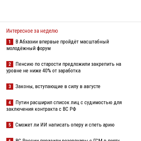
Интересное за неделю
В Абхазии впервые пройдёт масштабный
1
молодёжный форум
Пенсию по старости предложили закрепить на
2
уровне не ниже 40% от заработка
Законы, вступающие в силу в августе
3
Путин расширил список лиц с судимостью для
4
заключения контракта с ВС РФ
Сможет ли ИИ написать оперу и спеть арию
5
ВС России поразили резервуары с ГСМ в порту
6