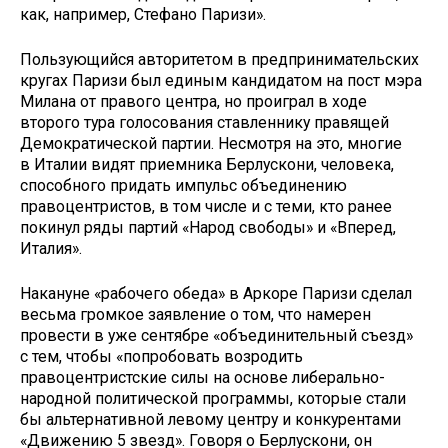
как, например, Стефано Паризи».
Пользующийся авторитетом в предпринимательских
кругах Паризи был единым кандидатом на пост мэра
Милана от правого центра, но проиграл в ходе
второго тура голосования ставленнику правящей
Демократической партии. Несмотря на это, многие
в Италии видят приемника Берлускони, человека,
способного придать импульс объединению
правоцентристов, в том числе и с теми, кто ранее
покинул ряды партий «Народ свободы» и «Вперед,
Италия».
Накануне «рабочего обеда» в Аркоре Паризи сделал
весьма громкое заявление о том, что намерен
провести в уже сентябре «объединительный съезд»
с тем, чтобы «попробовать возродить
правоцентристские силы на основе либерально-
народной политической программы, которые стали
бы альтернативной левому центру и конкурентами
«Движению 5 звезд». Говоря о Берлускони, он