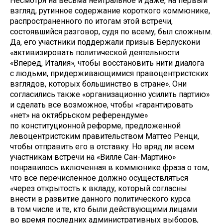
Несмотря на весьма нейтральное и даже, на первый
взгляд, рутинное содержание короткого коммюнике,
распространенного по итогам этой встречи,
состоявшийся разговор, судя по всему, был сложным.
Да, его участники поддержали призыв Берлускони
«активизировать политической деятельности
«Вперед, Италия», чтобы восстановить нити диалога
с людьми, придерживающимися правоцентристских
взглядов, которых большинство в стране». Они
согласились также «организационно усилить партию»
и сделать все возможное, чтобы «гарантировать
«нет» на октябрьском референдуме»
по конституционной реформе, предложенной
левоцентристским правительством Маттео Ренци,
чтобы отправить его в отставку. Но вряд ли всем
участникам встречи на «Вилле Сан-Мартино»
понравилось включенная в коммюнике фраза о том,
что все перечисленное должно осуществляться
«через открытость к вкладу, который согласны
внести в развитие данного политического курса
в том числе и те, кто были действующими лицами
во время последних административных выборов,