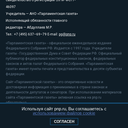
46097
Учредитель — АНО «Парламентская газета»
Исполняющий обязанности главного
редактора — Абдуллаев М.Р.
Тел.: +7 (495) 637–69–79 E-mail:
pg@pnp.ru
«Парламентская газета» - официальное еженедельное издание
Федерального Собрания РФ. Издается с 1997 года. Учредители
газеты - Государственная Дума и Совет Федерации РФ. Официальный
публикатор федеральных конституционных законов, федеральных
законов и актов палат Федерального Собрания. «Парламентская
газета» имеет пункты печати и представительства в десяти субъектах
федерации.
Сайт «Парламентской газеты» - это оперативные новости и
достоверная информация о принимаемых в стране законах и
деятельности депутатов и сенаторов. При использовании материалов
сайта «Парламентской газеты» активная ссылка на pnp.ru
обязательна.
Используя сайт pnp.ru, Вы соглашаетесь с
На информационном ресурсе применяются
рекомендательные
использованием файлов cookie
технологии
Положение о защите персональных данных
СОГЛАСЕН