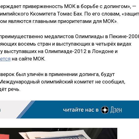
верждает приверженность МОК в борьбе с допингом», —
мпийского Ккомитета Томас Бах. По его словам, «защи
гом являются главными приоритетами для МОК».
 преимущественно медалистов Олимпиады в Пекине-200
вляющих восемь стран и выступающих в четырёх видах
 у выступавших на Олимпиаде-2012 в Лондоне и
ется
на сайте МОК.
оверок был уличён в применении допинга, будут
 Международный олимпийский комитет не сообщил,
дёт речь.