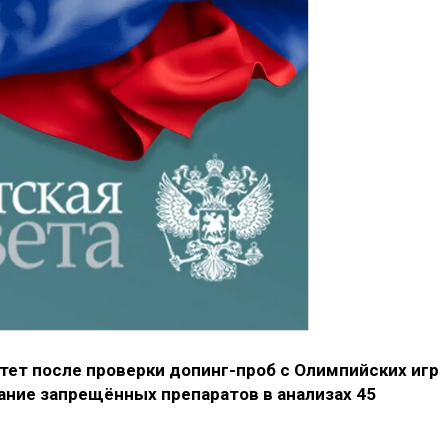
т после проверки допинг-проб с Олимпийских игр
ание запрещённых препаратов в анализах 45