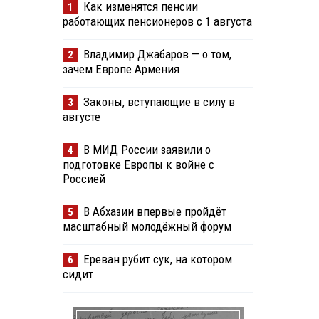
Как изменятся пенсии
1
работающих пенсионеров с 1 августа
Владимир Джабаров — о том,
2
зачем Европе Армения
Законы, вступающие в силу в
3
августе
В МИД России заявили о
4
подготовке Европы к войне с
Россией
В Абхазии впервые пройдёт
5
масштабный молодёжный форум
Ереван рубит сук, на котором
6
сидит