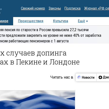
Свежий номер
Законы
Подписка
Журнал «РФ с
ия
и
 мире
Происшествия
Культура
Ещё
Медиацентр
Интервью
Колумнисты
Делова
яя пенсия по старости в России превысила 27,2 тысячи
эксперт
сти предложили закрепить на уровне не ниже 40% от заработка
енсии работающих пенсионеров с 1 августа
х случаев допинга
ах в Пекине и Лондоне
Читать нас в