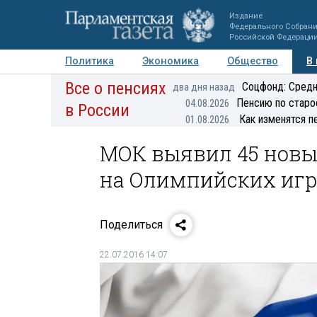
Издание
Федерального Собран
Российской Федераци
Политика
Экономика
Общество
В
Все о пенсиях
Фото
Авторы
Персоны
Мнения
Регионы
Соцфонд: Средн
два дня назад
Пенсию по старо
04.08.2026
в России
Как изменятся п
01.08.2026
МОК выявил 45 новы
на Олимпийских игр
Поделиться
22.07.2016 14:07