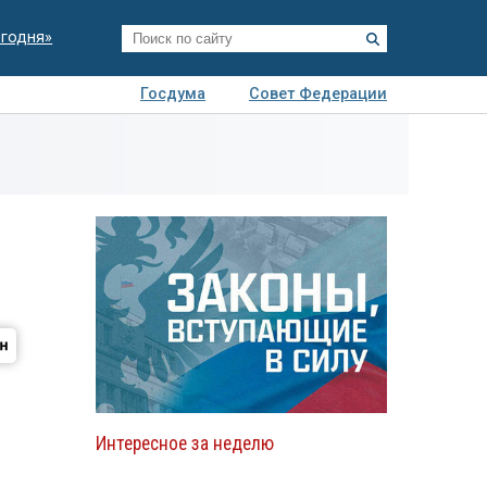
егодня»
Госдума
Совет Федерации
я
Авто
Недвижимость
Технологии
иза
Интересное за неделю