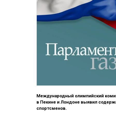
Международный олимпийский комите
в Пекине и Лондоне выявил содерж
спортсменов.