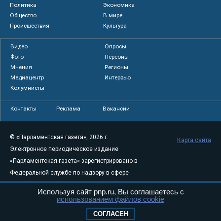
Политика
Экономика
Общество
В мире
Происшествия
Культура
Видео
Опросы
Фото
Персоны
Мнения
Регионы
Медиацентр
Интервью
Колумнисты
Контакты
Реклама
Вакансии
© «Парламентская газета», 2026 г.
Карта сайта
Электронное периодическое издание
«Парламентская газета» зарегистрировано в
Федеральной службе по надзору в сфере
связи, информационных технологий и
Используя сайт pnp.ru, Вы соглашаетесь с
массовых коммуникаций (Роскомнадзор) 05
использованием файлов cookie
августа 2011 года. 18+
СОГЛАСЕН
Свидетельство о регистрации Эл № ФС77-