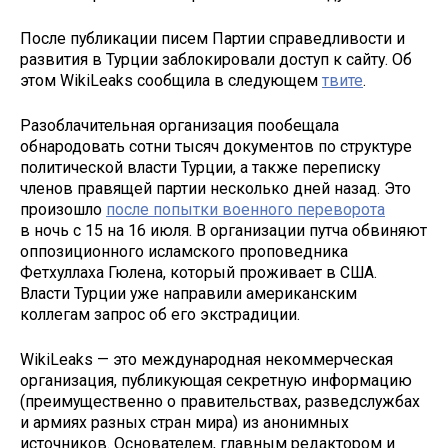
После публикации писем Партии справедливости и
развития в Турции заблокировали доступ к сайту. Об
этом WikiLeaks сообщила в следующем
твите
.
Разоблачительная организация пообещала
обнародовать сотни тысяч документов по структуре
политической власти Турции, а также переписку
членов правящей партии несколько дней назад. Это
произошло
после попытки военного переворота
в ночь с 15 на 16 июля. В организации путча обвиняют
оппозиционного исламского проповедника
Фетхуллаха Гюлена, который проживает в США.
Власти Турции уже направили американским
коллегам запрос об его экстрадиции.
WikiLeaks — это международная некоммерческая
организация, публикующая секретную информацию
(преимущественно о правительствах, разведслужбах
и армиях разных стран мира) из анонимных
источников. Основателем, главным редактором и