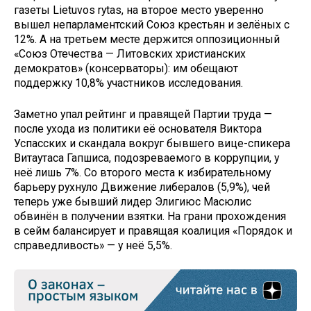
газеты Lietuvos rytas, на второе место уверенно
вышел непарламентский Союз крестьян и зелёных с
12%. А на третьем месте держится оппозиционный
«Союз Отечества — Литовских христианских
демократов» (консерваторы): им обещают
поддержку 10,8% участников исследования.
Заметно упал рейтинг и правящей Партии труда —
после ухода из политики её основателя Виктора
Успасских и скандала вокруг бывшего вице-спикера
Витаутаса Гапшиса, подозреваемого в коррупции, у
неё лишь 7%. Со второго места к избирательному
барьеру рухнуло Движение либералов (5,9%), чей
теперь уже бывший лидер Элигиюс Масюлис
обвинён в получении взятки. На грани прохождения
в сейм балансирует и правящая коалиция «Порядок и
справедливость» — у неё 5,5%.