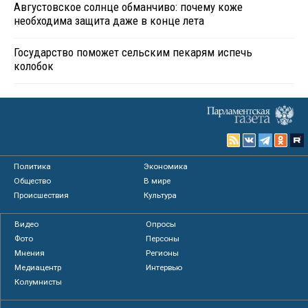
Августовское солнце обманчиво: почему коже
необходима защита даже в конце лета
Государство поможет сельским пекарям испечь
колобок
Политика
Экономика
Общество
В мире
Происшествия
Культура
Видео
Опросы
Фото
Персоны
Мнения
Регионы
Медиацентр
Интервью
Колумнисты