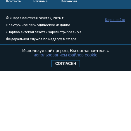
Контакты
Реклама
Вакансии
© «Парламентская газета», 2026 г.
Карта сайта
Электронное периодическое издание
«Парламентская газета» зарегистрировано в
Федеральной службе по надзору в сфере
связи, информационных технологий и
Используя сайт pnp.ru, Вы соглашаетесь с
массовых коммуникаций (Роскомнадзор) 05
использованием файлов cookie
августа 2011 года. 18+
СОГЛАСЕН
Свидетельство о регистрации Эл № ФС77-
46097
Учредитель — АНО «Парламентская газета»
Исполняющий обязанности главного
редактора — Абдуллаев М.Р.
Тел.: +7 (495) 637–69–79 E-mail:
pg@pnp.ru
«Парламентская газета» - официальное еженедельное издание
Федерального Собрания РФ. Издается с 1997 года. Учредители
газеты - Государственная Дума и Совет Федерации РФ. Официальный
публикатор федеральных конституционных законов, федеральных