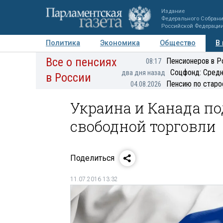
Издание
Федерального Собран
Российской Федераци
Политика
Экономика
Общество
В
Все о пенсиях
Фото
Авторы
Персоны
Мнения
Регионы
Пенсионеров в Р
08:17
Соцфонд: Средн
два дня назад
в России
Пенсию по старо
04.08.2026
Украина и Канада по
свободной торговли
Поделиться
11.07.2016 13:32