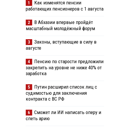
Как изменятся пенсии
1
работающих пенсионеров с 1 августа
В Абхазии впервые пройдёт
2
масштабный молодёжный форум
Законы, вступающие в силу в
3
августе
Пенсию по старости предложили
4
закрепить на уровне не ниже 40% от
заработка
Путин расширил список лиц с
5
судимостью для заключения
контракта с ВС РФ
Сможет ли ИИ написать оперу и
6
спеть арию