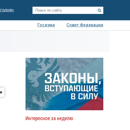
егодня»
Госдума
Совет Федерации
я
Авто
Недвижимость
Технологии
иза
Интересное за неделю