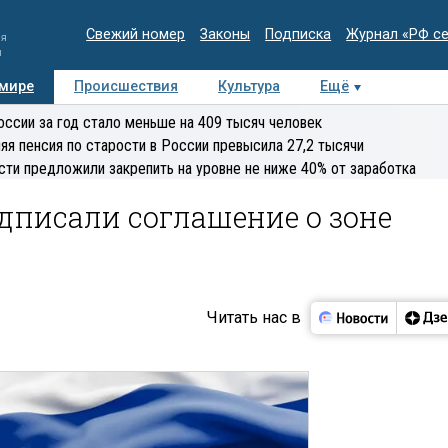
Свежий номер
Законы
Подписка
Журнал «РФ с
ия
и
 мире
Происшествия
Культура
Ещё
Медиацентр
Интервью
Колумнисты
Делова
оссии за год стало меньше на 409 тысяч человек
эксперт
яя пенсия по старости в России превысила 27,2 тысячи
сти предложили закрепить на уровне не ниже 40% от заработка
дписали соглашение о зоне
Читать нас в