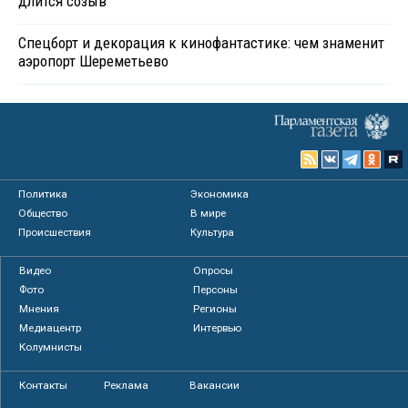
длится созыв
Спецборт и декорация к кинофантастике: чем знаменит
аэропорт Шереметьево
Политика
Экономика
Общество
В мире
Происшествия
Культура
Видео
Опросы
Фото
Персоны
Мнения
Регионы
Медиацентр
Интервью
Колумнисты
Контакты
Реклама
Вакансии