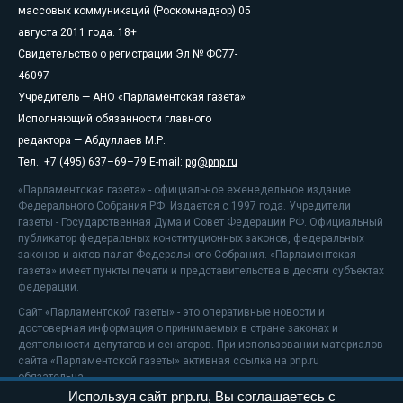
массовых коммуникаций (Роскомнадзор) 05
августа 2011 года. 18+
Свидетельство о регистрации Эл № ФС77-
46097
Учредитель — АНО «Парламентская газета»
Исполняющий обязанности главного
редактора — Абдуллаев М.Р.
Тел.: +7 (495) 637–69–79 E-mail:
pg@pnp.ru
«Парламентская газета» - официальное еженедельное издание
Федерального Собрания РФ. Издается с 1997 года. Учредители
газеты - Государственная Дума и Совет Федерации РФ. Официальный
публикатор федеральных конституционных законов, федеральных
законов и актов палат Федерального Собрания. «Парламентская
газета» имеет пункты печати и представительства в десяти субъектах
федерации.
Сайт «Парламентской газеты» - это оперативные новости и
достоверная информация о принимаемых в стране законах и
деятельности депутатов и сенаторов. При использовании материалов
сайта «Парламентской газеты» активная ссылка на pnp.ru
обязательна.
Используя сайт pnp.ru, Вы соглашаетесь с
На информационном ресурсе применяются
рекомендательные