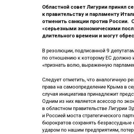
Областной совет Лигурии принял с
к правительству и парламенту Итал
отменить санкции против России. С
«серьезными экономическими после
длительного времени и могут обре
В резолюции, подписанной 9 депутата
по отношению к которому ЕС должно и
«признать волю, выраженную парламе
Следует отметить, что аналогичную р
права на самоопределение Крыма в сер
случая инициатива принадлежит предс
Одним из них является асессор по эк
в областном правительстве Лигурии Э
и Россией моста стратегического парт
бюрократов сохранять безрассудные 
ударом по нашим предприятиям, потер