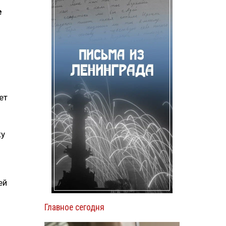
е
ет
ку
ей
Главное сегодня