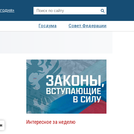
егодня»
Госдума
Совет Федерации
я
Авто
Недвижимость
Технологии
иза
Интересное за неделю