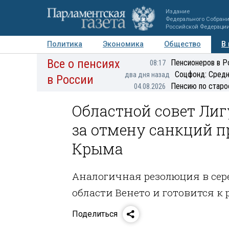
Издание
Федерального Собран
Российской Федераци
Политика
Экономика
Общество
В
Все о пенсиях
Фото
Авторы
Персоны
Мнения
Регионы
Пенсионеров в Р
08:17
Соцфонд: Средн
два дня назад
в России
Пенсию по старо
04.08.2026
Областной совет Ли
за отмену санкций п
Крыма
Аналогичная резолюция в сер
области Венето и готовится 
Поделиться