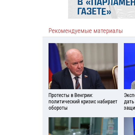
Рекомендуемые материалы
Протесты в Венгрии:
Эксп
политический кризис набирает
дать
обороты
защи