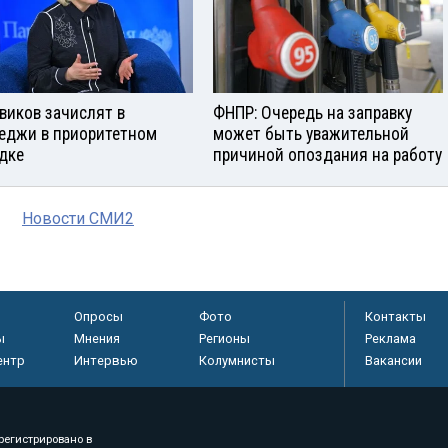
виков зачислят в
ФНПР: Очередь на заправку
еджи в приоритетном
может быть уважительной
дке
причиной опоздания на работу
Новости СМИ2
Опросы
Фото
Контакты
ы
Мнения
Регионы
Реклама
ентр
Интервью
Колумнисты
Вакансии
регистрировано в