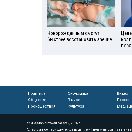
Новорожденным смогут
Целе
быстрее восстановить зрение
колл
поря
Политика
Экономика
Видео
Общество
В мире
Персон
Происшествия
Культура
Медиац
© «Парламентская газета», 2026 г.
Электронное периодическое издание «Парламентская газета» за