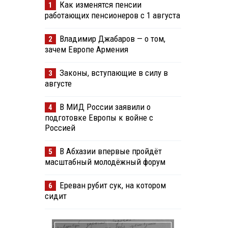
Как изменятся пенсии
1
работающих пенсионеров с 1 августа
Владимир Джабаров — о том,
2
зачем Европе Армения
Законы, вступающие в силу в
3
августе
В МИД России заявили о
4
подготовке Европы к войне с
Россией
В Абхазии впервые пройдёт
5
масштабный молодёжный форум
Ереван рубит сук, на котором
6
сидит