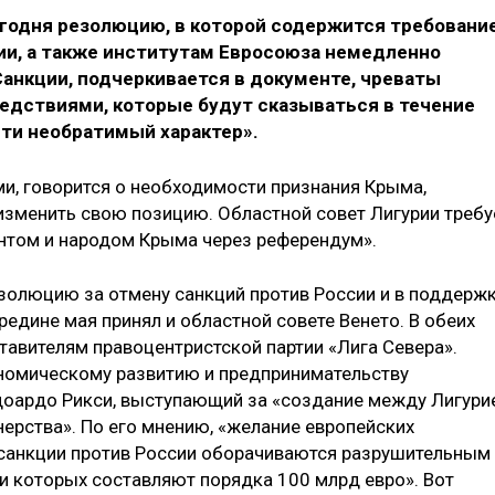
егодня резолюцию, в которой содержится требовани
ии, а также институтам Евросоюза немедленно
анкции, подчеркивается в документе, чреваты
дствиями, которые будут сказываться в течение
сти необратимый характер».
ми, говорится о необходимости признания Крыма,
зменить свою позицию. Областной совет Лигурии требу
нтом и народом Крыма через референдум».
езолюцию за отмену санкций против России и в поддерж
едине мая принял и областной совете Венето. В обеих
тавителям правоцентристской партии «Лига Севера».
ономическому развитию и предпринимательству
доардо Рикси, выступающий за «создание между Лигури
нерства». По его мнению, «желание европейских
санкции против России оборачиваются разрушительным
и которых составляют порядка 100 млрд евро». Вот