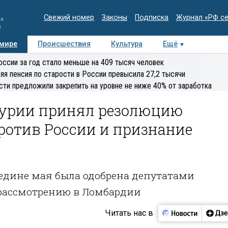
Свежий номер
Законы
Подписка
Журнал «РФ с
ия
и
 мире
Происшествия
Культура
Ещё
Медиацентр
Интервью
Колумнисты
Делова
оссии за год стало меньше на 409 тысяч человек
эксперт
яя пенсия по старости в России превысила 27,2 тысячи
сти предложили закрепить на уровне не ниже 40% от заработка
гурии принял резолюцию
ротив России и признание
едине мая была одобрена депутатами
к рассмотрению в Ломбардии
Читать нас в