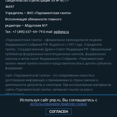
Свидетельство о регистрации Эл № ФС77-
46097
Учредитель — АНО «Парламентская газета»
Исполняющий обязанности главного
редактора — Абдуллаев М.Р.
Тел.: +7 (495) 637–69–79 E-mail:
pg@pnp.ru
«Парламентская газета» - официальное еженедельное издание
Федерального Собрания РФ. Издается с 1997 года. Учредители
газеты - Государственная Дума и Совет Федерации РФ. Официальный
публикатор федеральных конституционных законов, федеральных
законов и актов палат Федерального Собрания. «Парламентская
газета» имеет пункты печати и представительства в десяти субъектах
федерации.
Сайт «Парламентской газеты» - это оперативные новости и
достоверная информация о принимаемых в стране законах и
деятельности депутатов и сенаторов. При использовании материалов
сайта «Парламентской газеты» активная ссылка на pnp.ru
обязательна.
Используя сайт pnp.ru, Вы соглашаетесь с
На информационном ресурсе применяются
рекомендательные
использованием файлов cookie
технологии
Положение о защите персональных данных
СОГЛАСЕН