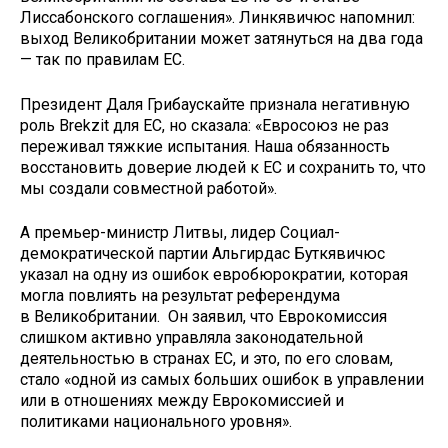
Лиссабонского соглашения». Линкявичюс напомнил:
выход Великобритании может затянуться на два года
— так по правилам ЕС.
Президент Даля Грибаускайте признала негативную
роль Brekzit для ЕС, но сказала: «Евросоюз не раз
переживал тяжкие испытания. Наша обязанность
восстановить доверие людей к ЕС и сохранить то, что
мы создали совместной работой».
А премьер-министр Литвы, лидер Социал-
демократической партии Альгирдас Буткявичюс
указал на одну из ошибок евробюрократии, которая
могла повлиять на результат референдума
в Великобритании. Он заявил, что Еврокомиссия
слишком активно управляла законодательной
деятельностью в странах ЕС, и это, по его словам,
стало «одной из самых больших ошибок в управлении
или в отношениях между Еврокомиссией и
политиками национального уровня».