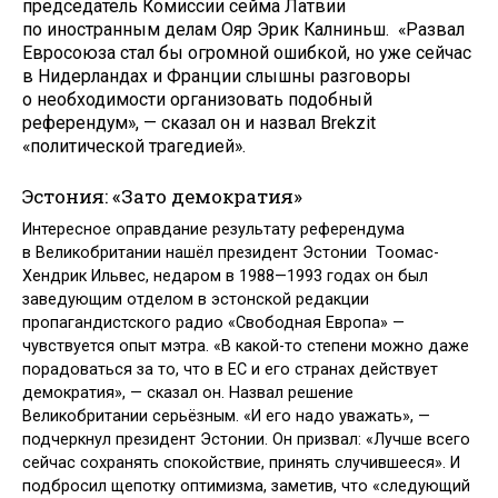
председатель Комиссии сейма Латвии
по иностранным делам Ояр Эрик Калниньш. «Развал
Евросоюза стал бы огромной ошибкой, но уже сейчас
в Нидерландах и Франции слышны разговоры
о необходимости организовать подобный
референдум», — сказал он и назвал Brekzit
«политической трагедией».
Эстония: «Зато демократия»
Интересное оправдание результату референдума
в Великобритании нашёл президент Эстонии Тоомас-
Хендрик Ильвес, недаром в 1988—1993 годах он был
заведующим отделом в эстонской редакции
пропагандистского радио «Свободная Европа» —
чувствуется опыт мэтра. «В какой-то степени можно даже
порадоваться за то, что в ЕС и его странах действует
демократия», — сказал он. Назвал решение
Великобритании серьёзным. «И его надо уважать», —
подчеркнул президент Эстонии. Он призвал: «Лучше всего
сейчас сохранять спокойствие, принять случившееся». И
подбросил щепотку оптимизма, заметив, что «следующий