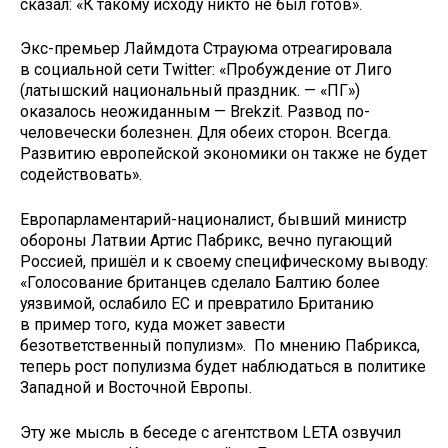
сказал: «К такому исходу никто не был готов».
Экс-премьер Лаймдота Страуюма отреагировала
в социальной сети Twitter: «Пробуждение от Лиго
(латышский национальный праздник. — «ПГ»)
оказалось неожиданным — Brekzit. Развод по-
человечески болезнен. Для обеих сторон. Всегда.
Развитию европейской экономики он также не будет
содействовать».
Европарламентарий-националист, бывший министр
обороны Латвии Артис Пабрикс, вечно пугающий
Россией, пришёл и к своему специфическому выводу:
«Голосование британцев сделало Балтию более
уязвимой, ослабило ЕС и превратило Британию
в пример того, куда может завести
безответственный популизм». По мнению Пабрикса,
теперь рост популизма будет наблюдаться в политике
Западной и Восточной Европы.
Эту же мысль в беcеде с агентством LETA озвучил