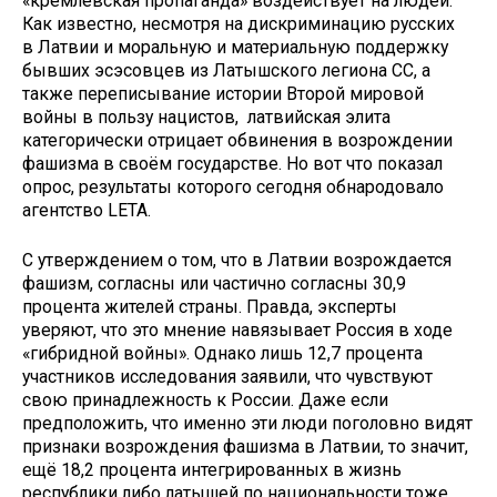
«кремлёвская пропаганда» воздействует на людей.
Как известно, несмотря на дискриминацию русских
в Латвии и моральную и материальную поддержку
бывших эсэсовцев из Латышского легиона СС, а
также переписывание истории Второй мировой
войны в пользу нацистов, латвийская элита
категорически отрицает обвинения в возрождении
фашизма в своём государстве. Но вот что показал
опрос, результаты которого сегодня обнародовало
агентство LETA.
С утверждением о том, что в Латвии возрождается
фашизм, согласны или частично согласны 30,9
процента жителей страны. Правда, эксперты
уверяют, что это мнение навязывает Россия в ходе
«гибридной войны». Однако лишь 12,7 процента
участников исследования заявили, что чувствуют
свою принадлежность к России. Даже если
предположить, что именно эти люди поголовно видят
признаки возрождения фашизма в Латвии, то значит,
ещё 18,2 процента интегрированных в жизнь
республики либо латышей по национальности тоже