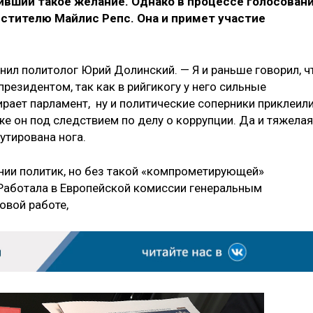
ивший такое желание. Однако в процессе голосован
стителю Майлис Репс. Она и примет участие
снил политолог Юрий Долинский. — Я и раньше говорил, ч
резидентом, так как в рийгикогу у него сильные
рает парламент, ну и политические соперники приклеил
же он под следствием по делу о коррупции. Да и тяжелая
утирована нога.
нии политик, но без такой «компрометирующей»
 Работала в Европейской комиссии генеральным
овой работе,