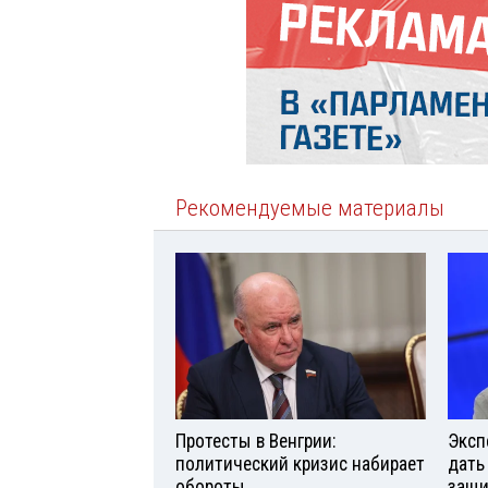
Рекомендуемые материалы
Протесты в Венгрии:
Эксп
политический кризис набирает
дать
обороты
защи