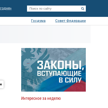
егодня»
Госдума
Совет Федерации
я
Авто
Недвижимость
Технологии
иза
Интересное за неделю