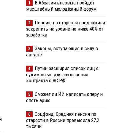
В Абхазии впервые пройдёт
1
масштабный молодёжный форум
Пенсию по старости предложили
2
закрепить на уровне не ниже 40% от
заработка
Законы, вступающие в силу в
3
августе
Путин расширил список лиц с
4
судимостью для заключения
контракта с ВС РФ
Сможет ли ИИ написать оперу и
5
спеть арию
Соцфонд: Средняя пенсия по
6
й
старости в России превысила 27,2
тысячи