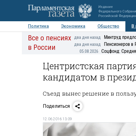
Издание
Федерального Собран
Российской Федераци
Политика
Экономика
Общество
В
Все о пенсиях
Фото
Авторы
Персоны
Мнения
Регионы
Минтруд предло
два дня назад
Пенсионеров в 
два дня назад
в России
Соцфонд: Средня
05.08.2026
Центристская парти
кандидатом в презид
Съезд вынес решение в польз
Поделиться
12.06.2016 13:09