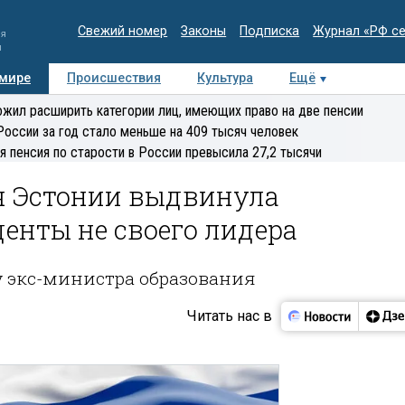
Свежий номер
Законы
Подписка
Журнал «РФ с
ия
и
 мире
Происшествия
Культура
Ещё
Медиацентр
Интервью
Колумнисты
Делова
жил расширить категории лиц, имеющих право на две пенсии
эксперт
России за год стало меньше на 409 тысяч человек
я пенсия по старости в России превысила 27,2 тысячи
я Эстонии выдвинула
енты не своего лидера
у экс-министра образования
Читать нас в