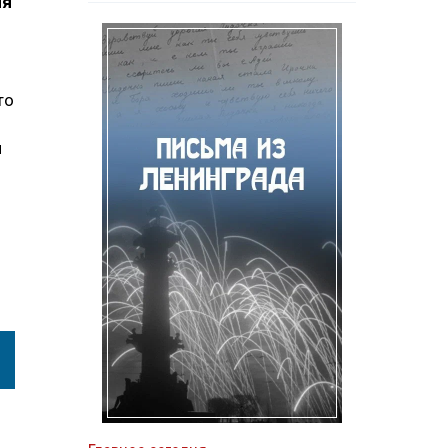
ия
то
и