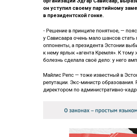
организации Эдгар Сависаар, выраз
он уступил своему партийному заме
в президентской гонке.
- Решение в принципе понятное, — поя
у Сависаара очень мало шансов стать п
оппоненты, а президента Эстонии выби
к нему ярлык «агента Кремля». К тому 
болезнь сделала своё дело: у него амп
Майлис Репс — тоже известный в Эсто
репутации. Экс-министр образования.
директором по административно-кадр