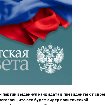
 партии выдвинул кандидата в президенты от свое
агалось, что это будет лидер политической