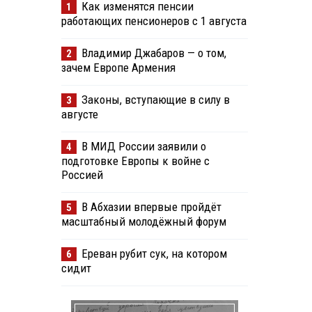
Как изменятся пенсии
1
работающих пенсионеров с 1 августа
Владимир Джабаров — о том,
2
зачем Европе Армения
Законы, вступающие в силу в
3
августе
В МИД России заявили о
4
подготовке Европы к войне с
Россией
В Абхазии впервые пройдёт
5
масштабный молодёжный форум
Ереван рубит сук, на котором
6
сидит