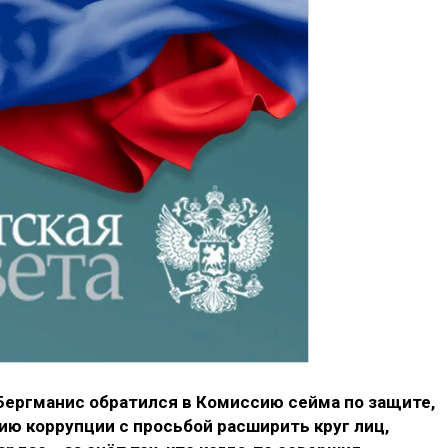
ергманис обратился в Комиссию сейма по защите,
ю коррупции с просьбой расширить круг лиц,