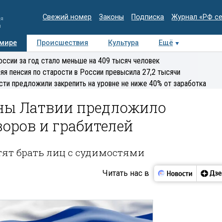
Свежий номер
Законы
Подписка
Журнал «РФ с
ия
и
 мире
Происшествия
Культура
Ещё
Медиацентр
Интервью
Колумнисты
Делова
оссии за год стало меньше на 409 тысяч человек
эксперт
яя пенсия по старости в России превысила 27,2 тысячи
сти предложили закрепить на уровне не ниже 40% от заработка
ны Латвии предложило
оров и грабителей
тят брать лиц с судимостями
Читать нас в