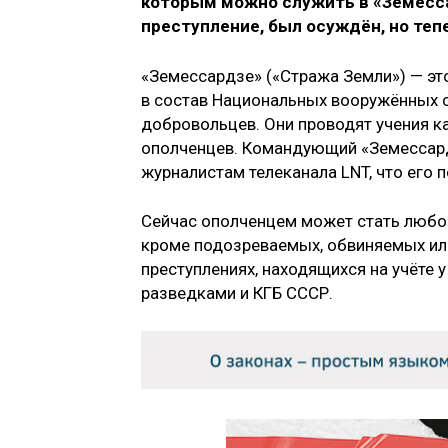
которым можно служить в «Земессар
преступление, был осуждён, но теп
«Земессардзе» («Стража Земли») — эт
в состав Национальных вооружённых с
добровольцев. Они проводят учения 
ополченцев. Командующий «Земессард
журналистам телеканала LNT, что его 
Сейчас ополченцем может стать любой 
кроме подозреваемых, обвиняемых или
преступлениях, находящихся на учёте 
разведками и КГБ СССР.