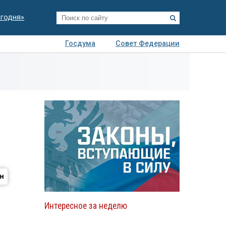
егодня»
Госдума
Совет Федерации
я
Авто
Недвижимость
Технологии
иза
Интересное за неделю