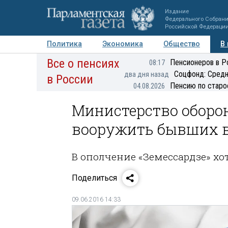
Издание
Федерального Собран
Российской Федераци
Политика
Экономика
Общество
В
Все о пенсиях
Фото
Авторы
Персоны
Мнения
Регионы
Пенсионеров в Р
08:17
Соцфонд: Средн
два дня назад
в России
Пенсию по старо
04.08.2026
Министерство оборо
вооружить бывших в
В ополчение «Земессардзе» хо
Поделиться
09.06.2016 14:33