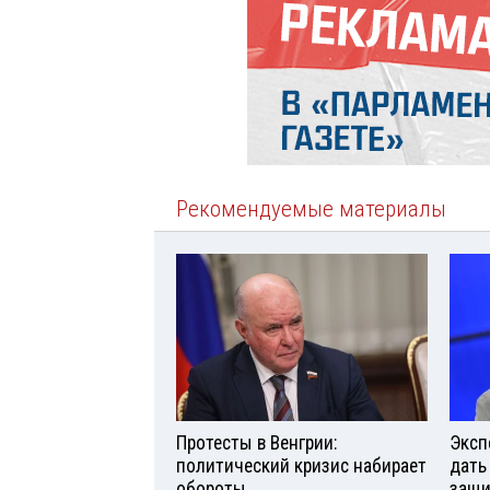
Рекомендуемые материалы
Протесты в Венгрии:
Эксп
политический кризис набирает
дать
обороты
защи