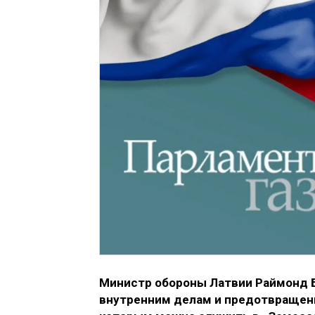
Министр обороны Латвии Раймонд Б
внутренним делам и предотвращени