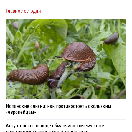
Главное сегодня
Испанские слизни: как противостоять скользким
«европейцам»
Августовское солнце обманчиво: почему коже
необходима защита даже в конце лета