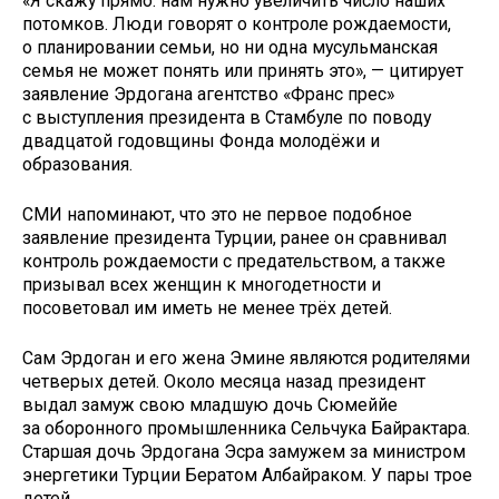
«Я скажу прямо: нам нужно увеличить число наших
потомков. Люди говорят о контроле рождаемости,
о планировании семьи, но ни одна мусульманская
семья не может понять или принять это», — цитирует
заявление Эрдогана агентство «Франс прес»
с выступления президента в Стамбуле по поводу
двадцатой годовщины Фонда молодёжи и
образования.
СМИ напоминают, что это не первое подобное
заявление президента Турции, ранее он сравнивал
контроль рождаемости с предательством, а также
призывал всех женщин к многодетности и
посоветовал им иметь не менее трёх детей.
Сам Эрдоган и его жена Эмине являются родителями
четверых детей. Около месяца назад президент
выдал замуж свою младшую дочь Сюмеййе
за оборонного промышленника Сельчука Байрактара.
Старшая дочь Эрдогана Эсра замужем за министром
энергетики Турции Бератом Албайраком. У пары трое
детей.