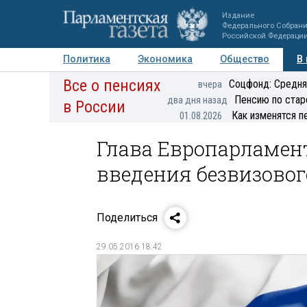
Издание
Федерального Собран
Российской Федераци
Политика
Экономика
Общество
В
Все о пенсиях
Фото
Авторы
Персоны
Мнения
Регионы
Соцфонд: Средня
вчера
Пенсию по стар
два дня назад
в России
Как изменятся п
01.08.2026
Глава Европарламент
введения безвизовог
Поделиться
29.05.2016 18:42