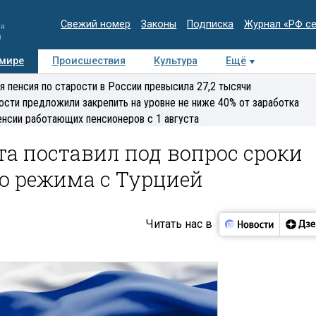
Свежий номер
Законы
Подписка
Журнал «РФ с
ия
и
 мире
Происшествия
Культура
Ещё
Медиацентр
Интервью
Колумнисты
Делова
я пенсия по старости в России превысила 27,2 тысячи
эксперт
ости предложили закрепить на уровне не ниже 40% от заработка
енсии работающих пенсионеров с 1 августа
а поставил под вопрос сроки
о режима с Турцией
Читать нас в