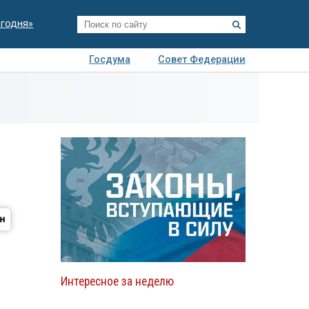
егодня»
Госдума
Совет Федерации
я
Авто
Недвижимость
Технологии
иза
Интересное за неделю