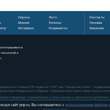
Опросы
Фото
Контакты
ы
Мнения
Регионы
Реклама
ентр
Интервью
Колумнисты
Вакансии
регистрировано в
 технологий и
8+
.
дерального Собрания РФ. Издается с 1997 года. Учредители газеты - Государств
ктов палат Федерального Собрания. «Парламентская газета» имеет пункты печати
оверная информация о принимаемых в стране законах и деятельности депутатов и
льзуя сайт pnp.ru, Вы соглашаетесь с
использованием файлов c
ехнологии