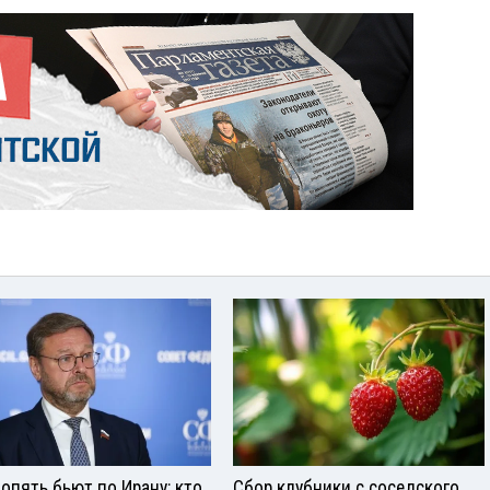
опять бьют по Ирану: кто
Сбор клубники с соседского