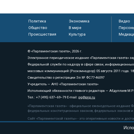
Политика
Экономика
Видео
Общество
В мире
Персон
Происшествия
Культура
Медиац
© «Парламентская газета», 2026 г.
Электронное периодическое издание «Парламентская газета» за
Федеральной службе по надзору в сфере связи, информационных
массовых коммуникаций (Роскомнадзор) 05 августа 2011 года. 1
Свидетельство о регистрации Эл № ФС77-46097
Учредитель — АНО «Парламентская газета»
Исполняющий обязанности главного редактора — Абдуллаев М.Р
Тел.: +7 (495) 637–69–79 E-mail:
pg@pnp.ru
«Парламентская газета» - официальное еженедельное издание Фе
федеральных конституционных законов, федеральных законов и а
Сайт «Парламентской газеты» - это оперативные новости и дост
«Парламентской газеты» активная ссылка на pnp.ru обязательна.
Испо
На информационном ресурсе применяются
рекомендательные т