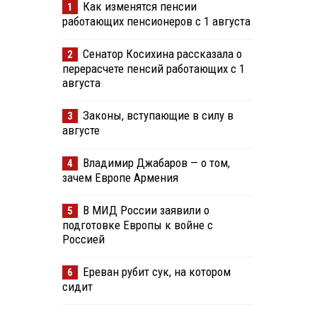
Как изменятся пенсии
1
работающих пенсионеров с 1 августа
Сенатор Косихина рассказала о
2
перерасчете пенсий работающих с 1
августа
Законы, вступающие в силу в
3
августе
Владимир Джабаров — о том,
4
зачем Европе Армения
В МИД России заявили о
5
подготовке Европы к войне с
Россией
Ереван рубит сук, на котором
6
сидит