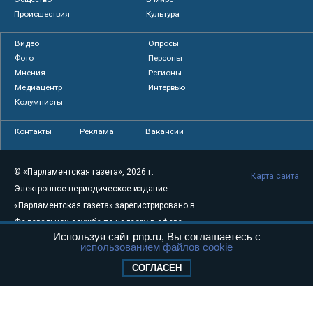
Происшествия
Культура
Видео
Опросы
Фото
Персоны
Мнения
Регионы
Медиацентр
Интервью
Колумнисты
Контакты
Реклама
Вакансии
© «Парламентская газета», 2026 г.
Карта сайта
Электронное периодическое издание
«Парламентская газета» зарегистрировано в
Федеральной службе по надзору в сфере
Используя сайт pnp.ru, Вы соглашаетесь с
связи, информационных технологий и
использованием файлов cookie
массовых коммуникаций (Роскомнадзор) 05
СОГЛАСЕН
августа 2011 года. 18+
Свидетельство о регистрации Эл № ФС77-
46097