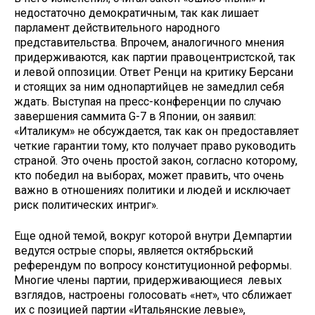
недостаточно демократичным, так как лишает
парламент действительного народного
представительства. Впрочем, аналогичного мнения
придерживаются, как партии правоцентристской, так
и левой оппозиции. Ответ Ренци на критику Берсани
и стоящих за ним однопартийцев не замедлил себя
ждать. Выступая на пресс-конференции по случаю
завершения саммита G-7 в Японии, он заявил:
«Италикум» не обсуждается, так как он предоставляет
четкие гарантии тому, кто получает право руководить
страной. Это очень простой закон, согласно которому,
кто победил на выборах, может править, что очень
важно в отношениях политики и людей и исключает
риск политических интриг».
Еще одной темой, вокруг которой внутри Демпартии
ведутся острые споры, является октябрьский
референдум по вопросу конституционной реформы.
Многие члены партии, придерживающиеся левых
взглядов, настроены голосовать «нет», что сближает
их с позицией партии «Итальянские левые»,