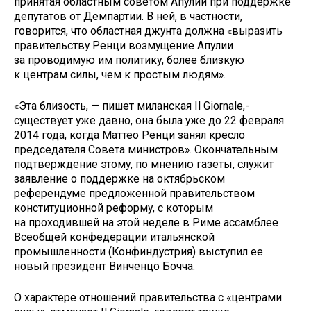
принятая областным советом Апулии при поддержке
депутатов от Демпартии. В ней, в частности,
говорится, что областная джунта должна «выразить
правительству Ренци возмущение Апулии
за проводимую им политику, более близкую
к центрам силы, чем к простым людям».
«Эта близость, — пишет миланская Il Giornale,-
существует уже давно, она была уже до 22 февраля
2014 года, когда Маттео Ренци занял кресло
председателя Совета министров». Окончательным
подтверждение этому, по мнению газеты, служит
заявление о поддержке на октябрьском
референдуме предложенной правительством
конституционной реформу, с которым
на проходившей на этой неделе в Риме ассамблее
Всеобщей конфедерации итальянской
промышленности (Конфиндустрия) выступил ее
новый президент Винченцо Бочча.
О характере отношений правительства с «центрами