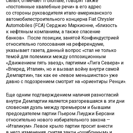
силы», отмечает Il Giornale, говорят также
«постоянные хвалебные речи» в его адрес
со стороны руководителя итало-американского
автомобилестроительного концерна Fiat Chrysler
Automobiles (FCA) Серджио Маркионне, «близость
к нефтяным компаниям, а также спасение
банков». После позиции, занятой Конфиндустрией
относительно голосования на референдуме,
указывает газета, данный вопрос «стал не только
темой для полемики между оппозиционным
«Движением пять звезд», партиями «Лига Севера» и
«Вперед, Италия», но и вызвал войну внутри самой
Демпартии», так как ее «левое меньшинство» уже
давно с подозрением смотрит на «ориентиры Ренци».
Еще одним подтверждением наличия разногласий
внутри Демпартии является разгоревшаяся в эти дни
словесная дуэль между премьером и бывшим
председателем партии Пьером Лиуджи Берсани
относительно нового избирательного закона —
«Италикум». Левое крыло партии просит внести
в него изменения, считая закон «ошибочным» и