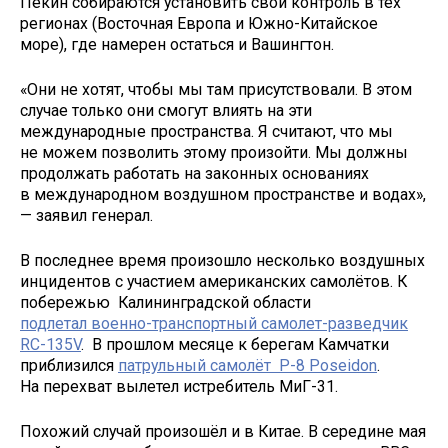
Пекин собираются установить свой контроль в тех
регионах (Восточная Европа и Южно-Китайское
море), где намерен остаться и Вашингтон.
«Они не хотят, чтобы мы там присутствовали. В этом
случае только они смогут влиять на эти
международные пространства. Я считают, что мы
не можем позволить этому произойти. Мы должны
продолжать работать на законных основаниях
в международном воздушном пространстве и водах»,
— заявил генерал.
В последнее время произошло несколько воздушных
инцидентов с участием американских самолётов. К
побережью Калининградской области
подлетал военно-транспортный самолет-разведчик
RC-135V
. В прошлом месяце к берегам Камчатки
приблизился
патрульный самолёт P-8 Poseidon
.
На перехват вылетел истребитель МиГ-31.
Похожий случай произошёл и в Китае. В середине мая