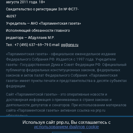
августа 2011 года. 18+
Свидетельство о регистрации Эл № ФС77-
46097
Учредитель — АНО «Парламентская газета»
Исполняющий обязанности главного
редактора — Абдуллаев М.Р.
Тел.: +7 (495) 637–69–79 E-mail:
pg@pnp.ru
«Парламентская газета» - официальное еженедельное издание
Федерального Собрания РФ. Издается с 1997 года. Учредители
газеты - Государственная Дума и Совет Федерации РФ. Официальный
публикатор федеральных конституционных законов, федеральных
законов и актов палат Федерального Собрания. «Парламентская
газета» имеет пункты печати и представительства в десяти субъектах
федерации.
Сайт «Парламентской газеты» - это оперативные новости и
достоверная информация о принимаемых в стране законах и
деятельности депутатов и сенаторов. При использовании материалов
сайта «Парламентской газеты» активная ссылка на pnp.ru
обязательна.
Используя сайт pnp.ru, Вы соглашаетесь с
На информационном ресурсе применяются
рекомендательные
использованием файлов cookie
технологии