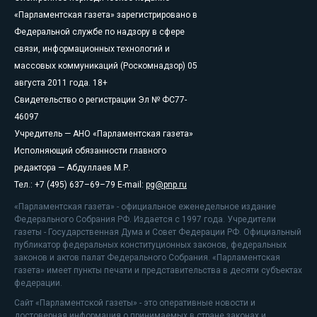
«Парламентская газета» зарегистрировано в
Федеральной службе по надзору в сфере
связи, информационных технологий и
массовых коммуникаций (Роскомнадзор) 05
августа 2011 года. 18+
Свидетельство о регистрации Эл № ФС77-
46097
Учредитель — АНО «Парламентская газета»
Исполняющий обязанности главного
редактора — Абдуллаев М.Р.
Тел.: +7 (495) 637–69–79 E-mail:
pg@pnp.ru
«Парламентская газета» - официальное еженедельное издание
Федерального Собрания РФ. Издается с 1997 года. Учредители
газеты - Государственная Дума и Совет Федерации РФ. Официальный
публикатор федеральных конституционных законов, федеральных
законов и актов палат Федерального Собрания. «Парламентская
газета» имеет пункты печати и представительства в десяти субъектах
федерации.
Сайт «Парламентской газеты» - это оперативные новости и
достоверная информация о принимаемых в стране законах и