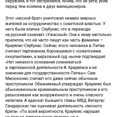
окружили, и тот застрелился, поняв, что не уйти, убив
перед тем хозяина и двух милиционеров.
Этот «лесной брат» уничтожил немало мирных
жителей за сотрудничество с советской властью. У
него была кличка Сяубунас, что в переводе
на русский означает «Ужасный». Она к нему настолько
прилипла, что её часто пишут как часть фамилии —
Крауялис-Сяубунас. Сейчас этого человека в Литве
считают партизаном, боровшимся с «советскими
оккупантами», и верховный суд нынче подтвердил:
«Нет никакого основания сомневаться
в партизанской деятельности А. Крауялиса и её
значении для государственности Литвы». Сам
Мисюконис считает его даже сейчас обычным
преступником. Обвиняемый утверждал: Крауялис был
обыкновенным криминальным преступником и его
разыскивали как вооружённого и очень опасного
нелегала. А адвокат бывшего главы МВД Витаутас
Свидерскис так оценивал деятельность «лесного
брата»: «По всей вероятности, Крауялис нарушил
не только партизанскую присягу, но и