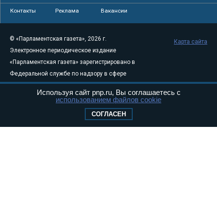
Контакты
Реклама
Вакансии
© «Парламентская газета», 2026 г.
Карта сайта
Электронное периодическое издание
«Парламентская газета» зарегистрировано в
Федеральной службе по надзору в сфере
связи, информационных технологий и
Используя сайт pnp.ru, Вы соглашаетесь с
массовых коммуникаций (Роскомнадзор) 05
использованием файлов cookie
августа 2011 года. 18+
СОГЛАСЕН
Свидетельство о регистрации Эл № ФС77-
46097
Учредитель — АНО «Парламентская газета»
Исполняющий обязанности главного
редактора — Абдуллаев М.Р.
Тел.: +7 (495) 637–69–79 E-mail:
pg@pnp.ru
«Парламентская газета» - официальное еженедельное издание
Федерального Собрания РФ. Издается с 1997 года. Учредители
газеты - Государственная Дума и Совет Федерации РФ. Официальный