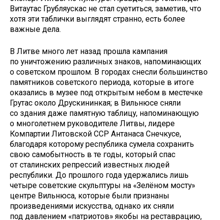
Витаутас Грубляускас не стал суетиться, заметив, что
хотя эти таблички выглядят странно, есть более
важные дела.
В Литве много лет назад прошла кампания
по уничтожению различных знаков, напоминающих
о советском прошлом. В городах снесли большинство
памятников советского периода, которые в итоге
оказались в музее под открытым небом в местечке
Грутас около Друскининкая; в Вильнюсе сняли
со здания даже памятную таблицу, напоминающую
о многолетнем руководителе Литвы, лидере
Компартии Литовской ССР Антанаса Снечкусе,
благодаря которому республика сумела сохранить
свою самобытность в те годы, который спас
от сталинских репрессий известных людей
республики. До прошлого года удержались лишь
четыре советские скульптуры на «Зелёном мосту»
центре Вильнюса, которые были признаны
произведениями искусства, однако их сняли
под давлением «патриотов» якобы на реставрацию,