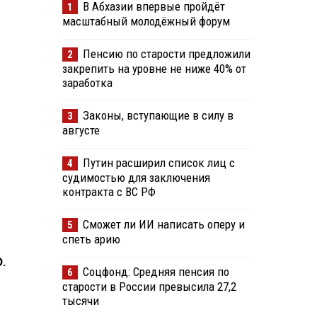
В Абхазии впервые пройдёт
1
масштабный молодёжный форум
Пенсию по старости предложили
2
закрепить на уровне не ниже 40% от
заработка
Законы, вступающие в силу в
3
августе
Путин расширил список лиц с
4
судимостью для заключения
контракта с ВС РФ
Сможет ли ИИ написать оперу и
5
спеть арию
.
Соцфонд: Средняя пенсия по
6
старости в России превысила 27,2
тысячи