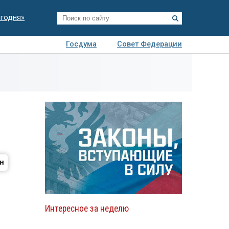
егодня»
Госдума
Совет Федерации
я
Авто
Недвижимость
Технологии
иза
Интересное за неделю