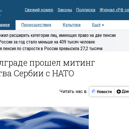
Свежий номер
Законы
Подписка
Журнал «РФ с
ия
и
 мире
Происшествия
Культура
Ещё
Медиацентр
Интервью
Колумнисты
Делова
жил расширить категории лиц, имеющих право на две пенсии
эксперт
России за год стало меньше на 409 тысяч человек
я пенсия по старости в России превысила 27,2 тысячи
елграде прошел митинг
ва Сербии с НАТО
Читать нас в