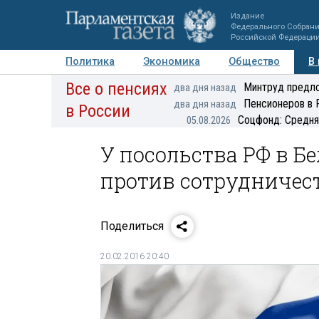
Издание
Федерального Собран
Российской Федераци
Политика
Экономика
Общество
В
Все о пенсиях
Фото
Авторы
Персоны
Мнения
Регионы
Минтруд предло
два дня назад
Пенсионеров в 
два дня назад
в России
Соцфонд: Средня
05.08.2026
У посольства РФ в Б
против сотрудничест
Поделиться
20.02.2016 20:40