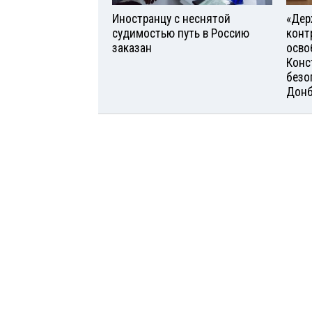
Иностранцу с неснятой
«Дер
судимостью путь в Россию
конт
заказан
осво
Конс
безо
Донб