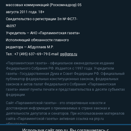
массовых коммуникаций (Роскомнадзор) 05
августа 2011 года. 18+
Свидетельство о регистрации Эл № ФС77-
46097
Учредитель — АНО «Парламентская газета»
Исполняющий обязанности главного
редактора — Абдуллаев М.Р.
Тел.: +7 (495) 637–69–79 E-mail:
pg@pnp.ru
«Парламентская газета» - официальное еженедельное издание
Федерального Собрания РФ. Издается с 1997 года. Учредители
газеты - Государственная Дума и Совет Федерации РФ. Официальный
публикатор федеральных конституционных законов, федеральных
законов и актов палат Федерального Собрания. «Парламентская
газета» имеет пункты печати и представительства в десяти субъектах
федерации.
Сайт «Парламентской газеты» - это оперативные новости и
достоверная информация о принимаемых в стране законах и
деятельности депутатов и сенаторов. При использовании материалов
сайта «Парламентской газеты» активная ссылка на pnp.ru
обязательна.
Используя сайт pnp.ru, Вы соглашаетесь с