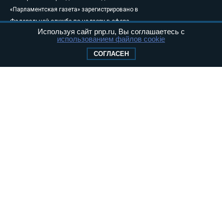
«Парламентская газета» зарегистрировано в
Федеральной службе по надзору в сфере
Используя сайт pnp.ru, Вы соглашаетесь с
связи, информационных технологий и
использованием файлов cookie
массовых коммуникаций (Роскомнадзор) 05
СОГЛАСЕН
августа 2011 года. 18+
Свидетельство о регистрации Эл № ФС77-
46097
Учредитель — АНО «Парламентская газета»
Исполняющий обязанности главного
редактора — Абдуллаев М.Р.
Тел.: +7 (495) 637–69–79 E-mail:
pg@pnp.ru
«Парламентская газета» - официальное еженедельное издание
Федерального Собрания РФ. Издается с 1997 года. Учредители
газеты - Государственная Дума и Совет Федерации РФ. Официальный
публикатор федеральных конституционных законов, федеральных
законов и актов палат Федерального Собрания. «Парламентская
газета» имеет пункты печати и представительства в десяти субъектах
федерации.
Сайт «Парламентской газеты» - это оперативные новости и
достоверная информация о принимаемых в стране законах и