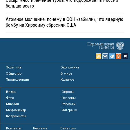
Сахар, мясо и лечение зубов: что подорожает в России
больше всего
Атомное молчание: почему в ООН «забыли», что ядерную
бомбу на Хиросиму сбросили США
Политика
Экономика
Общество
В мире
Происшествия
Культура
Видео
Опросы
Фото
Персоны
Мнения
Регионы
Медиацентр
Интервью
Колумнисты
Контакты
Реклама
Вакансии