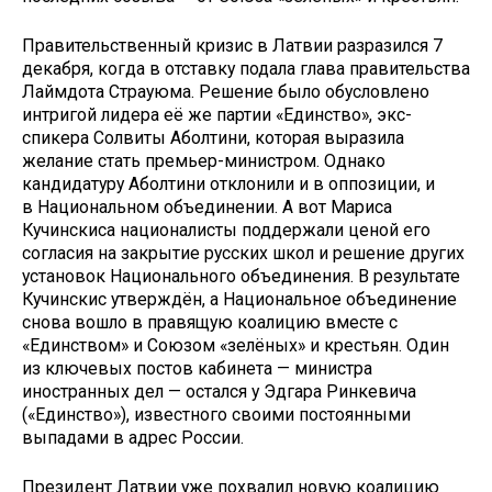
Правительственный кризис в Латвии разразился 7
декабря, когда в отставку подала глава правительства
Лаймдота Страуюма. Решение было обусловлено
интригой лидера её же партии «Единство», экс-
спикера Солвиты Аболтини, которая выразила
желание стать премьер-министром. Однако
кандидатуру Аболтини отклонили и в оппозиции, и
в Национальном объединении. А вот Мариса
Кучинскиса националисты поддержали ценой его
согласия на закрытие русских школ и решение других
установок Национального объединения. В результате
Кучинскис утверждён, а Национальное объединение
снова вошло в правящую коалицию вместе с
«Единством» и Союзом «зелёных» и крестьян. Один
из ключевых постов кабинета — министра
иностранных дел — остался у Эдгара Ринкевича
(«Единство»), известного своими постоянными
выпадами в адрес России.
Президент Латвии уже похвалил новую коалицию