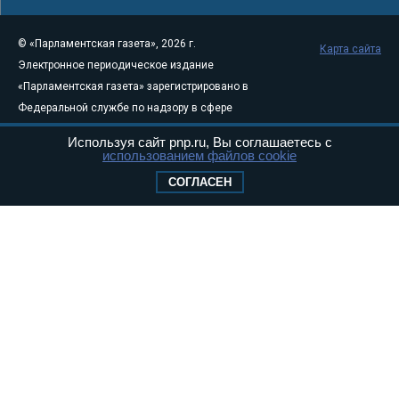
© «Парламентская газета», 2026 г.
Карта сайта
Электронное периодическое издание
«Парламентская газета» зарегистрировано в
Федеральной службе по надзору в сфере
связи, информационных технологий и
Используя сайт pnp.ru, Вы соглашаетесь с
массовых коммуникаций (Роскомнадзор) 05
использованием файлов cookie
августа 2011 года. 18+
СОГЛАСЕН
Свидетельство о регистрации Эл № ФС77-
46097
Учредитель — АНО «Парламентская газета»
Исполняющий обязанности главного
редактора — Абдуллаев М.Р.
Тел.: +7 (495) 637–69–79 E-mail:
pg@pnp.ru
«Парламентская газета» - официальное еженедельное издание
Федерального Собрания РФ. Издается с 1997 года. Учредители
газеты - Государственная Дума и Совет Федерации РФ. Официальный
публикатор федеральных конституционных законов, федеральных
законов и актов палат Федерального Собрания. «Парламентская