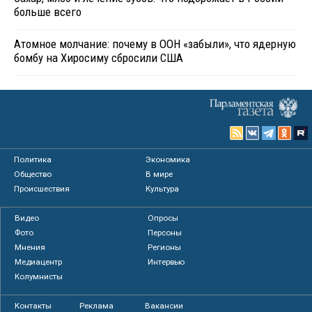
больше всего
Атомное молчание: почему в ООН «забыли», что ядерную
бомбу на Хиросиму сбросили США
Политика
Экономика
Общество
В мире
Происшествия
Культура
Видео
Опросы
Фото
Персоны
Мнения
Регионы
Медиацентр
Интервью
Колумнисты
Контакты
Реклама
Вакансии