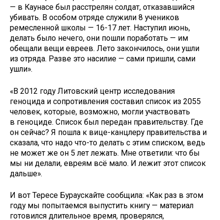
— в Каунасе был расстрелян солдат, отказавшийся
убивать. В особом отряде служили 8 учеников
ремесленной школы — 16-17 лет. Наступил июнь,
делать было нечего, они пошли поработать — им
обещали вещи евреев. Лето закончилось, они ушли
из отряда. Разве это насилие — сами пришли, сами
ушли».
«В 2012 году Литовский центр исследования
геноцида и сопротивления составил список из 2055
человек, которые, возможно, могли участвовать
в геноциде. Список был передан правительству. Где
он сейчас? Я пошла к вице-канцлеру правительства и
сказала, что надо что-то делать с этим списком, ведь
не может же он 5 лет лежать. Мне ответили: что бы
мы ни делали, евреям всё мало. И лежит этот список
дальше».
И вот Тересе Бураускайте сообщила: «Как раз в этом
году мы попытаемся выпустить книгу — материал
готовился длительное время, проверялся,