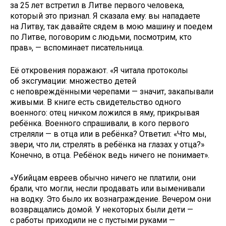
за 25 лет встретил в Литве первого человека,
который это признал. Я сказала ему: вы нападаете
на Литву, так давайте сядем в мою машину и поедем
по Литве, поговорим с людьми, посмотрим, кто
прав», — вспоминает писательница.
Её откровения поражают. «Я читала протоколы
об эксгумации: множество детей
с неповреждёнными черепами — значит, закапывали
живыми. В книге есть свидетельство одного
военного: отец ничком ложился в яму, прикрывая
ребёнка. Военного спрашивали, в кого первого
стреляли — в отца или в ребёнка? Ответил: «Что мы,
звери, что ли, стрелять в ребёнка на глазах у отца?»
Конечно, в отца. Ребёнок ведь ничего не понимает».
«Убийцам евреев обычно ничего не платили, они
брали, что могли, несли продавать или выменивали
на водку. Это было их вознаграждение. Вечером они
возвращались домой. У некоторых были дети —
с работы приходили не с пустыми руками —