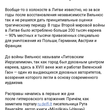
Вообще-то о холокосте в Литве известно, но за все
годы после восстановления независимости Вильнюс
так и не решился дать принципиальные оценки
трагическому периоду. В годы Второй мировой войны
в Литве было истреблено больше 200 тысяч евреев
— 90% местных и тысячи привезённых специально
для уничтожения из Польши, Германии, Австрии и
Франции.
До войны Вильнюс называли «Литовским
Иерусалимом», так как город был духовным центром
евреев, здесь в XVIII веке жил и работал Виленский
Гаон — один из выдающихся духовных авторитетов,
воззрения которого легли в основу современного
иудаизма.
Расправы начались в первые же дни
после гитлеровского вторжения. Причём, как
заметила порталу
ru.delfi.lt
писательница Рута
Ванагайте, автор книги «Mūsiškiai» («Наши»)