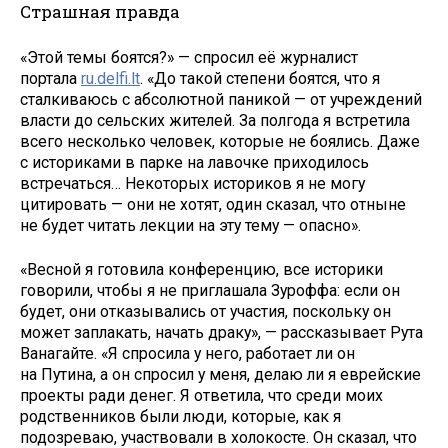
Страшная правда
«Этой темы боятся?» — спросил её журналист
портала
ru.delfi.lt
. «До такой степени боятся, что я
сталкиваюсь с абсолютной паникой — от учреждений
власти до сельских жителей. За полгода я встретила
всего несколько человек, которые не боялись. Даже
с историками в парке на лавочке приходилось
встречаться… Некоторых историков я не могу
цитировать — они не хотят, один сказал, что отныне
не будет читать лекции на эту тему — опасно».
«Весной я готовила конференцию, все историки
говорили, чтобы я не приглашала Зуроффа: если он
будет, они отказывались от участия, поскольку он
может заплакать, начать драку», — рассказывает Рута
Ванагайте. «Я спросила у него, работает ли он
на Путина, а он спросил у меня, делаю ли я еврейские
проекты ради денег. Я ответила, что среди моих
родственников были люди, которые, как я
подозреваю, участвовали в холокосте. Он сказал, что