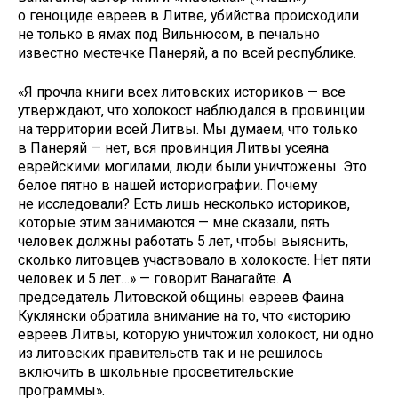
о геноциде евреев в Литве, убийства происходили
не только в ямах под Вильнюсом, в печально
известно местечке Панеряй, а по всей республике.
«Я прочла книги всех литовских историков — все
утверждают, что холокост наблюдался в провинции
на территории всей Литвы. Мы думаем, что только
в Панеряй — нет, вся провинция Литвы усеяна
еврейскими могилами, люди были уничтожены. Это
белое пятно в нашей историографии. Почему
не исследовали? Есть лишь несколько историков,
которые этим занимаются — мне сказали, пять
человек должны работать 5 лет, чтобы выяснить,
сколько литовцев участвовало в холокосте. Нет пяти
человек и 5 лет…» — говорит Ванагайте. А
председатель Литовской общины евреев Фаина
Куклянски обратила внимание на то, что «историю
евреев Литвы, которую уничтожил холокост, ни одно
из литовских правительств так и не решилось
включить в школьные просветительские
программы».