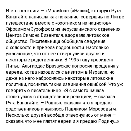
И вот эта книга — «Mūsiškiai» («Наши»), которую Рута
Ванагайте написала как покаяние, совершив по Литве
путешествие вместе с «охотником на нацистов»
Эфраимом Зуроффом из иерусалимского отделения
Центра Симона Визенталя, взорвала литовское
общество. Писательница обобщила сведения
о холокосте и привела подробности. Настолько
ужасающие, что от неё отвернулись друзья и
некоторые родственники. В 1995 году президент
Литвы Альгирдас Бразаускас попросил прощения у
евреев, когда находился с визитом в Израиле, но
даже на него набросились некоторые литовские
политики, посчитав такие извинения ошибкой. Что уж
говорить о писательнице. «Я с самого начала
столкнулась с отрицательной реакцией, — сказала
Рута Ванагайте. — Родные сказали, что я предаю
родственников и являюсь Павликом Морозовым.
Несколько друзей вообще отвернулись от меня —
сказали, что мне платят евреи и я предаю Родину…»