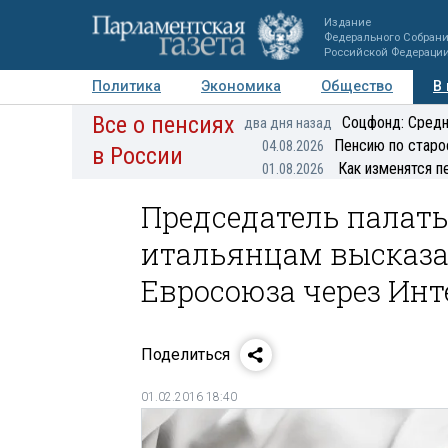
Издание
Федерального Собран
Российской Федераци
Политика
Экономика
Общество
В
Все о пенсиях
Фото
Авторы
Персоны
Мнения
Регионы
Соцфонд: Средн
два дня назад
Пенсию по старо
04.08.2026
в России
Как изменятся п
01.08.2026
Председатель палаты
итальянцам высказа
Евросоюза через Инт
Поделиться
01.02.2016 18:40