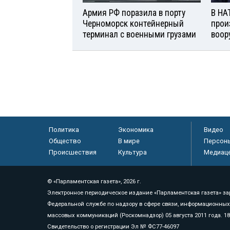
Армия РФ поразила в порту
В НА
Черноморск контейнерный
прои
терминал с военными грузами
воор
Политика
Экономика
Видео
Общество
В мире
Персон
Происшествия
Культура
Медиац
© «Парламентская газета», 2026 г.
Электронное периодическое издание «Парламентская газета» за
Федеральной службе по надзору в сфере связи, информационных
массовых коммуникаций (Роскомнадзор) 05 августа 2011 года. 1
Свидетельство о регистрации Эл № ФС77-46097