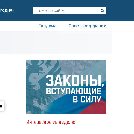
егодня»
Госдума
Совет Федерации
я
Авто
Недвижимость
Технологии
иза
Интересное за неделю