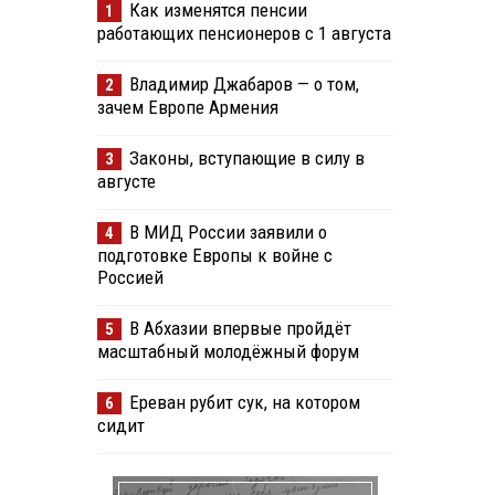
Как изменятся пенсии
1
работающих пенсионеров с 1 августа
Владимир Джабаров — о том,
2
зачем Европе Армения
Законы, вступающие в силу в
3
августе
В МИД России заявили о
4
подготовке Европы к войне с
Россией
В Абхазии впервые пройдёт
5
масштабный молодёжный форум
Ереван рубит сук, на котором
6
сидит