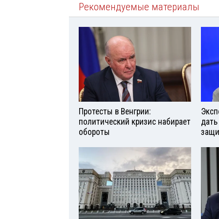
Рекомендуемые материалы
Протесты в Венгрии:
Эксп
политический кризис набирает
дать
обороты
защи