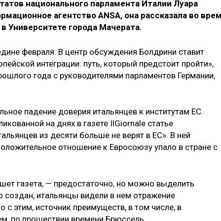
татов национального парламента Италии Луара
ормационное агентство ANSA, она рассказала во вре
в Университете города Мачерата.
едине февраля. В центр обсуждения Болдрини ставит
ейской интеграции: путь, который предстоит пройти»,
рошлого года с руководителями парламентов Германии,
льное падение доверия итальянцев к институтам ЕС.
ликованной на днях в газете IlGiornale статье
льянцев из десяти больше не верят в ЕС». В ней
, положительное отношение к Евросоюзу упало в стране с
ишет газета, — предостаточно, но можно выделить
ко создан, итальянцы видели в нем отражение
 с этим, источник преимуществ, в том числе, в
ем, по прошествии времени Брюссель