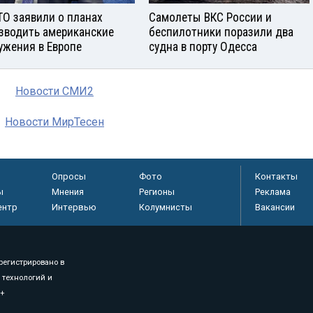
ТО заявили о планах
Самолеты ВКС России и
зводить американские
беспилотники поразили два
ужения в Европе
судна в порту Одесса
Новости СМИ2
Новости МирТесен
Опросы
Фото
Контакты
ы
Мнения
Регионы
Реклама
ентр
Интервью
Колумнисты
Вакансии
регистрировано в
 технологий и
8+