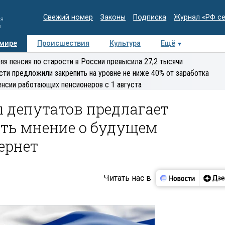
Свежий номер
Законы
Подписка
Журнал «РФ с
ия
и
 мире
Происшествия
Культура
Ещё
Медиацентр
Интервью
Колумнисты
Делова
яя пенсия по старости в России превысила 27,2 тысячи
эксперт
сти предложили закрепить на уровне не ниже 40% от заработка
енсии работающих пенсионеров с 1 августа
 депутатов предлагает
ть мнение о будущем
ернет
Читать нас в