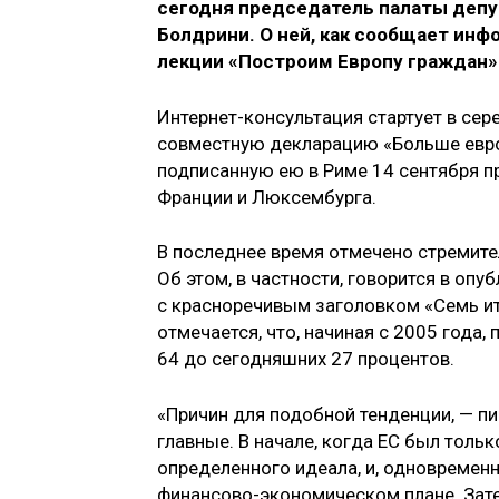
сегодня председатель палаты депу
Болдрини. О ней, как сообщает инф
лекции «Построим Европу граждан» 
Интернет-консультация стартует в сер
совместную декларацию «Больше европ
подписанную ею в Риме 14 сентября п
Франции и Люксембурга.
В последнее время отмечено стремите
Об этом, в частности, говорится в опуб
с красноречивым заголовком «Семь ита
отмечается, что, начиная с 2005 года
64 до сегодняшних 27 процентов.
«Причин для подобной тенденции, — п
главные. В начале, когда ЕС был толь
определенного идеала, и, одновременно
финансово-экономическом плане. Зат