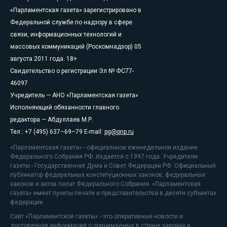
«Парламентская газета» зарегистрировано в
Федеральной службе по надзору в сфере
связи, информационных технологий и
массовых коммуникаций (Роскомнадзор) 05
августа 2011 года. 18+
Свидетельство о регистрации Эл № ФС77-
46097
Учредитель — АНО «Парламентская газета»
Исполняющий обязанности главного
редактора — Абдуллаев М.Р.
Тел.: +7 (495) 637–69–79 E-mail:
pg@pnp.ru
«Парламентская газета» - официальное еженедельное издание
Федерального Собрания РФ. Издается с 1997 года. Учредители
газеты - Государственная Дума и Совет Федерации РФ. Официальный
публикатор федеральных конституционных законов, федеральных
законов и актов палат Федерального Собрания. «Парламентская
газета» имеет пункты печати и представительства в десяти субъектах
федерации.
Сайт «Парламентской газеты» - это оперативные новости и
достоверная информация о принимаемых в стране законах и